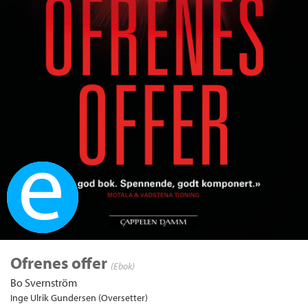
Ebok
Ofrenes offer
(Ebok)
Bo Svernström
Inge Ulrik Gundersen (Oversetter)