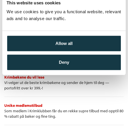
Bokmål
Nedlastbar lydbok
2019
399,–
This website uses cookies
Bo Svernström
Filformat:
EPUB
We use cookies to give you a functional website, relevant
Ebok
Originaltittel:
Offrens offer
ads and to analyse our traffic.
Oversatt av:
Gundersen, Inge Ulrik
Pris
249,–
Allow all
Krimklubben - de beste krimbøkene!
Deny
Krimbøkene du vil lese
Vi velger ut de beste krimbøkene og sender de hjem til deg —
portofritt over kr 399,-!
Unike medlemstilbud
Som medlem i Krimklubben får du en rekke supre tilbud med opptil 80
% rabatt på bøker og fine ting.