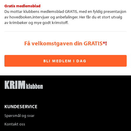
Gratis medlemsblad
Du mottar klubbens medlemsblad GRATIS, med en fyldig presentasjon
av hovedboken,intervjuer og anbefalinger. Her får du et stort utvalg
av krimbøker og mye godt krimstoff.
Få velkomstgaven din GRATIS
*!
BLI MEDLEM I DAG
KUNDESERVICE
Spørsmål og svar
Kontakt oss