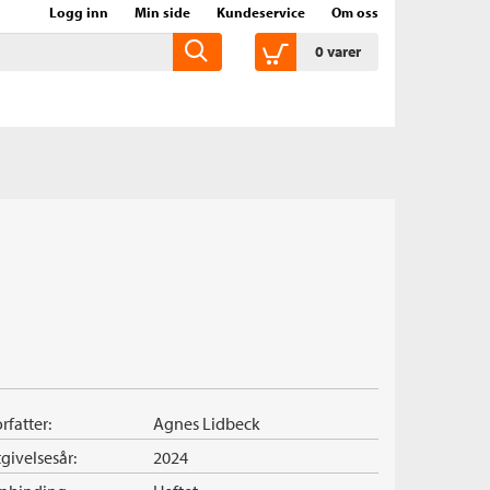
Logg inn
Min side
Kundeservice
Om oss
0
varer
rfatter:
Agnes Lidbeck
givelsesår:
2024