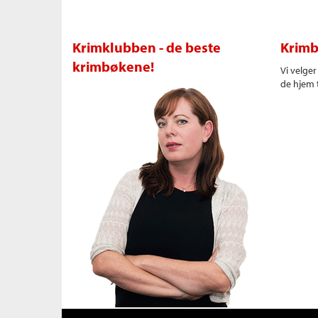
Krimklubben - de beste
Krimb
krimbøkene!
Vi velge
de hjem t