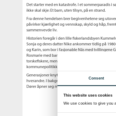
Det starter med en katastrofe. I et sommerparadis i s
ikke skal skje: Et barn, uten tilsyn, på en strand.
Fra denne hendelsen brer begivenhetene seg utover,
påvirker kjærlighet og vennskap, skyld og håp, fremtid
sammenvevde liv.
Historien foregår i den lille fiskerlandsbyen Kummelv
Sonja og deres datter Nike ankommer tidlig på 1980-
og Karin, som bor i fasjonable Näs med tvillingene 
Rosmarie med barna Katta og Martin. Janne kommer 
torskefiskere, men torsken er i ferd med å forsvinne. 
kommunepolitikken for å redde det lille samfunnet
Generasjoner knyttes sammen og glir fra hverandre,
Consent
hverandre. I bakgrunnen går tiden. Samfunnet endre
Dører åpner seg mot verden.
This website uses cookies
We use cookies to give you a 