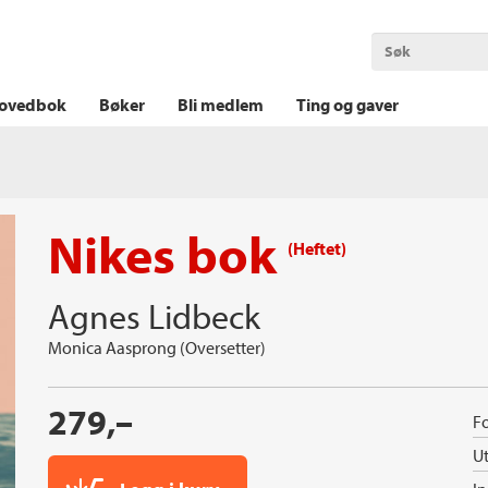
OKT KRIM
THRILLER
LOGISK KRIM
ovedbok
Bøker
Bli medlem
Ting og gaver
Nikes bok
(Heftet)
Agnes Lidbeck
Monica Aasprong (Oversetter)
279,–
Fo
Ut