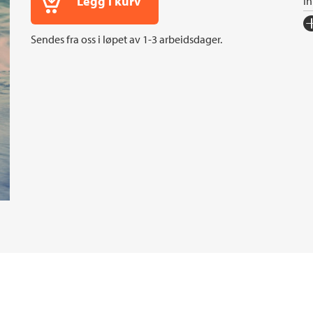
Legg i kurv
I
Fo
Sendes fra oss i løpet av 1-3 arbeidsdager.
Sp
I
An
Or
Ov