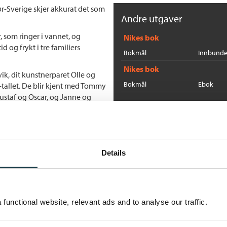
ør-Sverige skjer akkurat det som
Andre utgaver
 som ringer i vannet, og
Nikes bok
 og frykt i tre familiers
Bokmål
Innbunde
Nikes bok
ik, dit kunstnerparet Olle og
Bokmål
Ebok
tallet. De blir kjent med Tommy
Gustaf og Oscar, og Janne og
Flere bøker av Agnes Lid
fra en familie med
Rosmarie har gått inn i
A
A
 lengter og lever med
Details
He
r seg, motsetningene skjerpes.
functional website, relevant ads and to analyse our traffic.