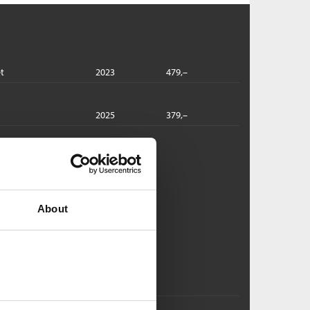
t
2023
479,–
2025
379,–
beck:
ll min kjærlighet
gnes Lidbeck
About
ftet
Pris
229,–
Kjøp