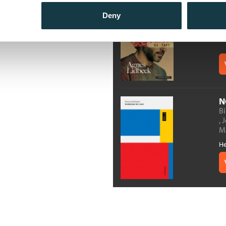
G
A
Deny
He
N
B
,
J
Ma
He