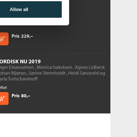
å tapt
gnes Lidbeck
Allow all
ftet
Pris
229,–
Kjøp
ORDISK NU 2019
irger Emanuelsen
,
Monica Isakstuen
,
Agnes Lidbeck
ohan Mjønes
,
Sørine Steenholdt
,
Heidi Sævareid
og
ria Turtschaninoff
ftet
Pris
80,–
Kjøp