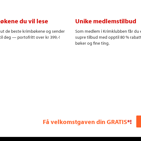
økene du vil lese
Unike medlemstilbud
r ut de beste krimbøkene og sender
Som medlem i Krimklubben får du 
il deg — portofritt over kr 399,-!
supre tilbud med opptil 80 % rabat
bøker og fine ting.
Få velkomstgaven din GRATIS
*!