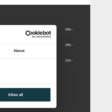
2025
399,–
dbok
2025
299,–
About
2025
229,–
Allow all