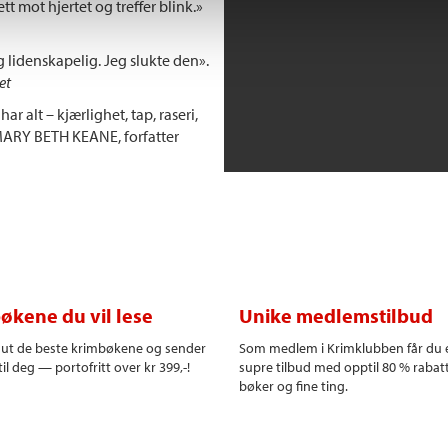
t mot hjertet og treffer blink.»
og lidenskapelig. Jeg slukte den».
et
 alt – kjærlighet, tap, raseri,
» MARY BETH KEANE, forfatter
økene du vil lese
Unike medlemstilbud
r ut de beste krimbøkene og sender
Som medlem i Krimklubben får du 
il deg — portofritt over kr 399,-!
supre tilbud med opptil 80 % rabat
bøker og fine ting.