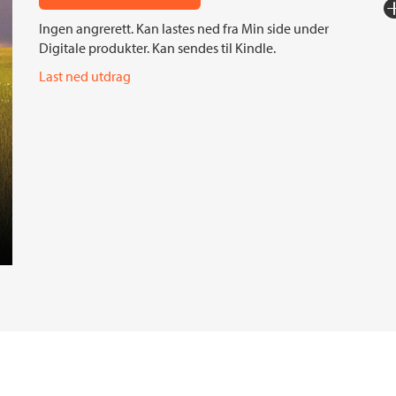
Fo
Ingen angrerett. Kan lastes ned fra Min side under
Sp
Digitale produkter. Kan sendes til Kindle.
I
Last ned utdrag
Ko
Fi
Or