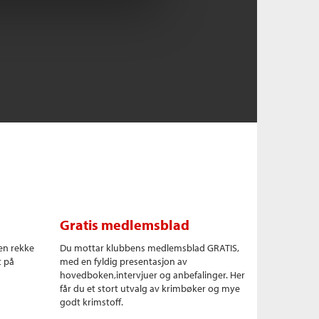
Gratis medlemsblad
en rekke
Du mottar klubbens medlemsblad GRATIS,
t på
med en fyldig presentasjon av
hovedboken,intervjuer og anbefalinger. Her
får du et stort utvalg av krimbøker og mye
godt krimstoff.