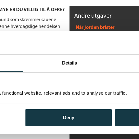
YE ER DU VILLIG TIL Å OFRE?
Andre utgaver
en hund som skremmer sauene
t denne hverdagslige hendelsen
Når jorden brister
rer ingen ringere enn Gabriel
Bokmål
Innbundet
nuste hjertet hennes, som hun
Når jorden brister
il landsbyen sammen med sønnen
utten hun og Frank har mistet.
Bokmål
Nedlastbar ly
gen stiger rundt i landsbyen, og
Details
Når jorden brister
 har sine hemmeligheter, og
Bokmål
Heftet
begravet. Når sannheten
troll, med dødelige
nen hun en gang ønsket å være,
functional website, relevant ads and to analyse our traffic.
historie - et lidenskapelig
Deny
e mysterium, og samtidig et
 ... Fantastisk.» Chris Whitaker