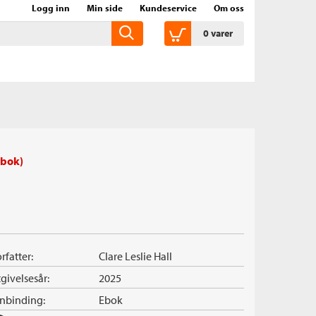
Logg inn
Min side
Kundeservice
Om oss
0
varer
Ebok)
rfatter:
Clare Leslie Hall
givelsesår:
2025
nnbinding:
Ebok