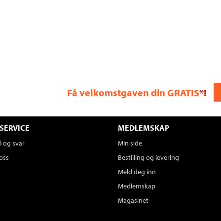
Få velkomstgaven din GRATIS
*!
SERVICE
MEDLEMSKAP
 og svar
Min side
oss
Bestilling og levering
Meld deg inn
Medlemskap
Magasinet