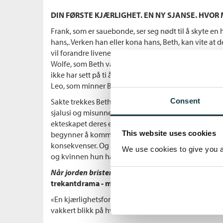
DIN FØRSTE KJÆRLIGHET. EN NY SJANSE. HVOR M
Frank, som er sauebonde, ser seg nødt til å skyte 
hans,. Verken han eller kona hans, Beth, kan vite a
vil forandre livene deres for alltid. For hunden tilhø
Wolfe, som Beth var forelsket i som tenåring, som k
ikke har sett på ti år. Gabriel har flyttet tilbake t
Leo, som minner Beth så sterkt om Bobby, den lille g
Sakte trekkes Beth inn i Gabriel og Leos liv, spennin
Consent
sjalusi og misunnelse vekkes til live. Beth og Frank
ekteskapet deres er avhengig av at fortiden forblir 
This website uses cookies
begynner å komme ut, spinner hendelsene ut av kon
konsekvenser. Og Beth må ta et valg – mellom kvin
We use cookies to give you a 
og kvinnen hun har blitt.
Når jorden brister
er en altoppslukende kjærlighets
trekantdrama - med et mørkt hjerte.
«En kjærlighetsfortelling ulik alle andre. Et glødend
vakkert blikk på hva man må ofre for å få en ny sjanse