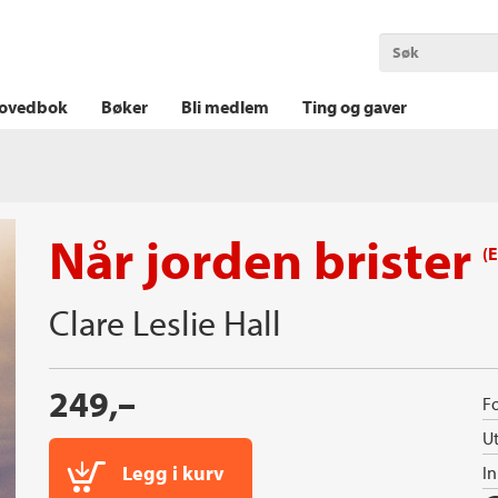
OKT KRIM
THRILLER
LOGISK KRIM
ovedbok
Bøker
Bli medlem
Ting og gaver
Når jorden brister
(
Clare Leslie Hall
249,–
Fo
Ut
Legg i kurv
I