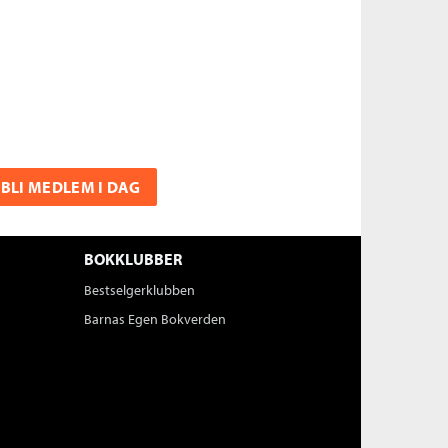
BLI MEDLEM I DAG
BOKKLUBBER
Bestselgerklubben
Barnas Egen Bokverden