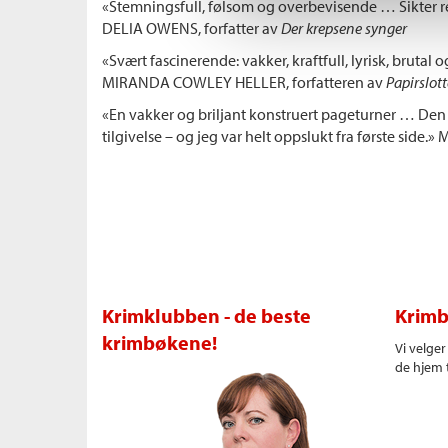
«Stemningsfull, følsom og overbevisende … Sikter ret
DELIA OWENS, forfatter av
Der krepsene synger
«Svært fascinerende: vakker, kraftfull, lyrisk, brutal 
MIRANDA COWLEY HELLER, forfatteren av
Papirslott
«En vakker og briljant konstruert pageturner … Den har
tilgivelse – og jeg var helt oppslukt fra første side.
Krimklubben - de beste
Krimb
krimbøkene!
Vi velge
de hjem t