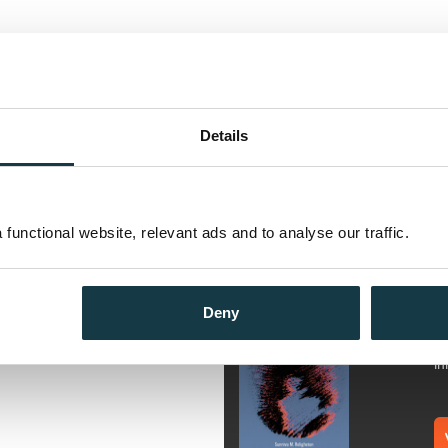
olelekser. Hvert kapittel har et
Andre utgaver
vsnitt skildrer et av
. Minnene er fra oppveksten på
Når alt er av papir
Details
er til, og huset i byen hvor den
 ut, drar på folkehøyskole og
Bokmål
Ebok
se opp samtidig som gården og
Når alt er av papir
Bokmål
Hefte
functional website, relevant ads and to analyse our traffic.
om uvanlige julaftener,
ntrikate papirklipp, slemme
Flere bøker av Sunniva M
ror.
Når alt er av papir
knyttes
 lillebroren. Han deler mange av
Deny
O
t kaoset.
S
In