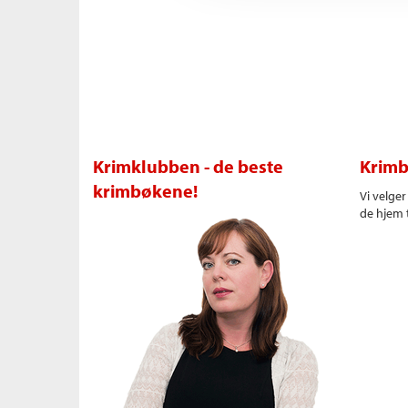
Krimklubben - de beste
Krimb
krimbøkene!
Vi velge
de hjem t