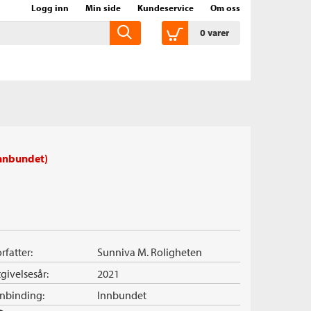
Logg inn
Min side
Kundeservice
Om oss
0
varer
nnbundet)
rfatter:
Sunniva M. Roligheten
givelsesår:
2021
nnbinding:
Innbundet