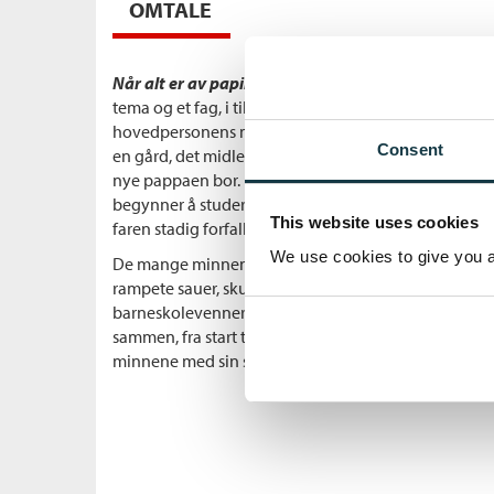
OMTALE
Når alt er av papir
består av kapitler bygd opp som sk
tema og et fag, i tillegg til en kort innledning. Hvert a
hovedpersonens minner, og starter med “Jeg husker”
Consent
en gård, det midlertidige huset moren etterhvert flytt
nye pappaen bor. Etter hvert flytter fortelleren også
begynner å studere. Hovedpersonen opplever å vok
This website uses cookies
faren stadig forfaller.
We use cookies to give you a 
De mange minnene er både såre og fine, og handler 
rampete sauer, skumle netter, kjedelige skoletimer, i
barneskolevenner, ekle kollektiv og en slitsom lilleb
sammen, fra start til slutt, av en telefonsamtale med
minnene med sin søster, og blir et plutselig anker i al