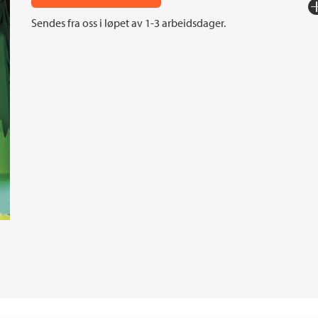
Fo
Sendes fra oss i løpet av 1-3 arbeidsdager.
Sp
I
An