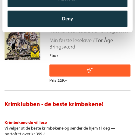
Min første leseløve -
Deny
Ulvegutten
Min første leseløve- Ulvegutten Tal - bok 1
Min første leseløve /
Tor Åge
Bringsværd
Ebok
Pris
229,–
Krimklubben - de beste krimbøkene!
Krimbøkene du vil lese
Vi velger ut de beste krimbøkene og sender de hjem til deg —
portofritt over kr 399,-!