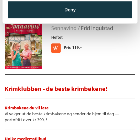
Deny
Ryktene svirrer
Sønnavind /
Frid Ingulstad
Heftet
Kjøp
Pris
119,–
Krimklubben - de beste krimbøkene!
Krimbøkene du vil lese
Vi velger ut de beste krimbøkene og sender de hjem til deg —
portofritt over kr 399,-!
Unike medlemstilbud