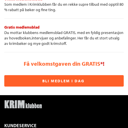
Som medlem i Krimklubben får du en rekke supre tilbud med opptil 80
% rabatt på bøker og fine ting.
Gratis medlemsblad
Du mottar klubbens medlemsblad GRATIS, med en fyldig presentasjon
av hovedboken,intervjuer og anbefalinger. Her får du et stort utvalg
av krimbøker og mye godt krimstoff.
Få velkomstgaven din GRATIS
*!
BLI MEDLEM I DAG
KUNDESERVICE