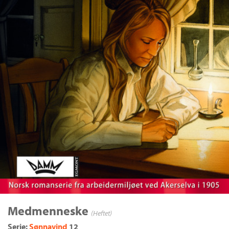
Medmenneske
(Heftet)
Serie:
Sønnavind
12