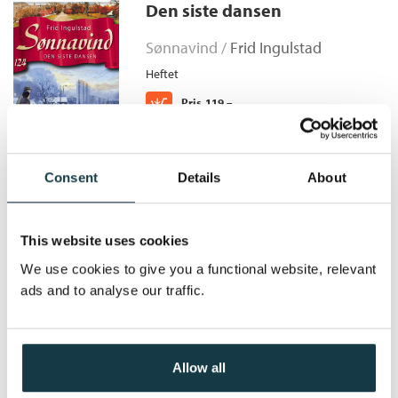
Medmenneske
Den siste dansen
Serie:
Sønnavind
Ved Akerselva planlegges det bryllup, og Elise får brev fra
Bokmål
Nedlastbar lydbok
2015
179,–
Serienummer:
12
Verdens Gang. De vil kjøpe fortellingen om Oline, og vil gjerne
Sønnavind /
Frid Ingulstad
høre mer fra henne.
Heftet
Kjøp
Pris
119,–
Consent
Details
About
Malerens mesterverk
This website uses cookies
Sønnavind /
Frid Ingulstad
We use cookies to give you a functional website, relevant
Heftet
ads and to analyse our traffic.
Kjøp
Pris
119,–
Allow all