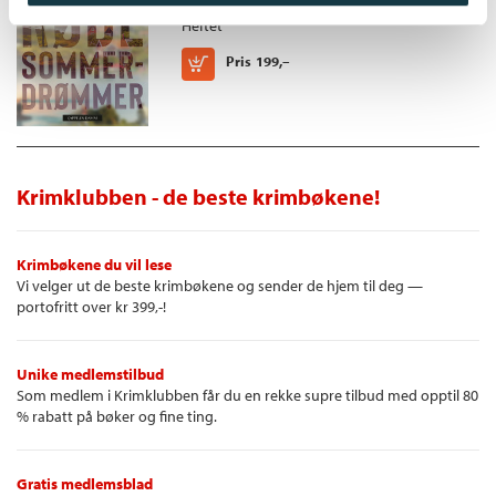
Heftet
Kjøp
Pris
199,–
Krimklubben - de beste krimbøkene!
Krimbøkene du vil lese
Vi velger ut de beste krimbøkene og sender de hjem til deg —
portofritt over kr 399,-!
Unike medlemstilbud
Som medlem i Krimklubben får du en rekke supre tilbud med opptil 80
% rabatt på bøker og fine ting.
Gratis medlemsblad