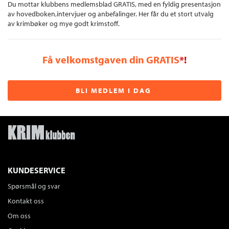
Du mottar klubbens medlemsblad GRATIS, med en fyldig presentasjon
av hovedboken,intervjuer og anbefalinger. Her får du et stort utvalg
av krimbøker og mye godt krimstoff.
Få velkomstgaven din GRATIS
*!
BLI MEDLEM I DAG
KUNDESERVICE
Spørsmål og svar
Kontakt oss
Om oss