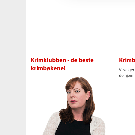
Krimklubben - de beste
Krimb
krimbøkene!
Vi velge
de hjem t