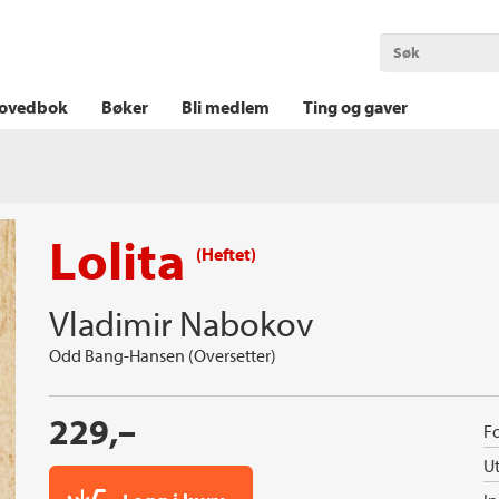
OKT KRIM
THRILLER
LOGISK KRIM
ovedbok
Bøker
Bli medlem
Ting og gaver
Lolita
(Heftet)
Vladimir Nabokov
Odd Bang-Hansen (Oversetter)
229,–
Fo
Ut