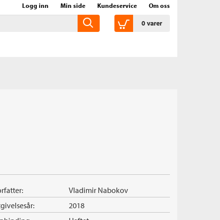
Logg inn
Min side
Kundeservice
Om oss
0
varer
rfatter:
Vladimir Nabokov
givelsesår:
2018