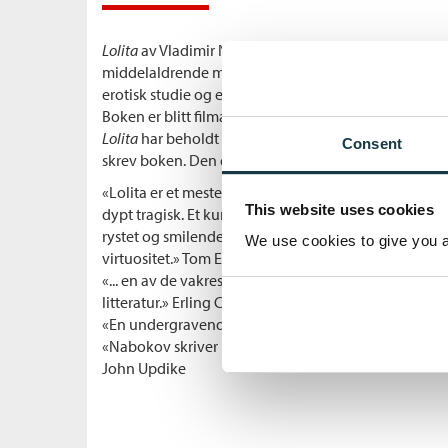
Lolita
av Vladimir Nabokov er historien om en tragis
middelaldrende manns kjærlighet til en tolv år gam
erotisk studie og en samfunnsatire som savner sidest
Boken er blitt filmatisert flere ganger.
Lolita
har beholdt sin provokatoriske kraft i alle år
Consent
skrev boken. Den er like omdiskutert i dag som da d
«Lolita er et mesterverk som er gripende og frastø
This website uses cookies
dypt tragisk. Et kunstverk som, i sin genialitet, forfø
rystet og smilende, vemmet og leende, og full av b
We use cookies to give you a 
virtuositet.» Tom Egeland, Dagbladet
«... en av de vakreste, en av de mest lysende kjærlig
litteratur.» Erling Christie, Aftenposten
«En undergravende, men guddommelig komedie.» M
«Nabokov skriver prosa slik den skal skrives, det vil s
John Updike