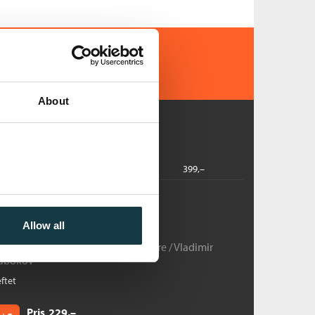
About
dbok
2018
399,–
Nabokov:
Allow all
in europeiske ungdom
appelen Damms Moderne Klassikere /
Vladimir
abokov
ftet
Pris
229,–