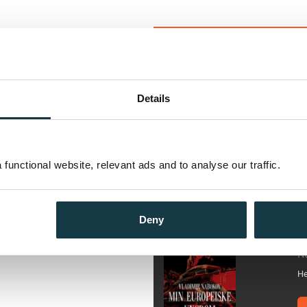
k lidenskap, om en
Lolita er et mesterverk ...
mel jente. Den er både en
ykke i vår litterære kanon.
Tom Egeland, Dagbladet
ene som har gått siden Nabokov
Details
en kom ut i 1955.
Andre utgaver
tende, underfundig morsomt og
Lolita
rer deg og som etterlater deg
eundring for Nabokovs
Bokmål
Nedlastbar ly
functional website, relevant ads and to analyse our traffic.
hetsskildringer i moderne
Flere bøker av Vladimir 
Deny
artin Amis
M
i på en helt ekstatisk måte.»
C
N
He