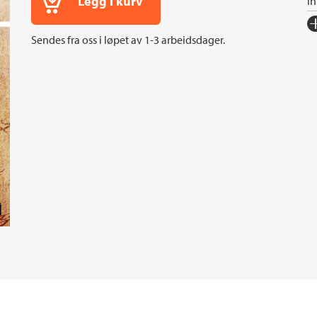
Legg i kurv
I
Fo
Sendes fra oss i løpet av 1-3 arbeidsdager.
Sp
I
An
Or
Ov