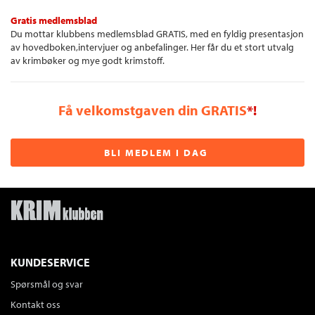
Gratis medlemsblad
Du mottar klubbens medlemsblad GRATIS, med en fyldig presentasjon
av hovedboken,intervjuer og anbefalinger. Her får du et stort utvalg
av krimbøker og mye godt krimstoff.
Få velkomstgaven din GRATIS
*!
BLI MEDLEM I DAG
KUNDESERVICE
Spørsmål og svar
Kontakt oss