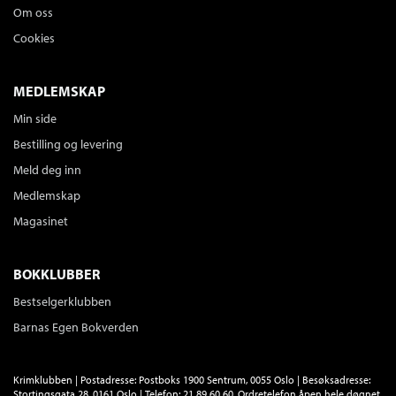
Om oss
Cookies
MEDLEMSKAP
Min side
Bestilling og levering
Meld deg inn
Medlemskap
Magasinet
BOKKLUBBER
Bestselgerklubben
Barnas Egen Bokverden
Krimklubben | Postadresse: Postboks 1900 Sentrum, 0055 Oslo | Besøksadresse:
Stortingsgata 28, 0161 Oslo | Telefon: 21 89 60 60. Ordretelefon åpen hele døgnet