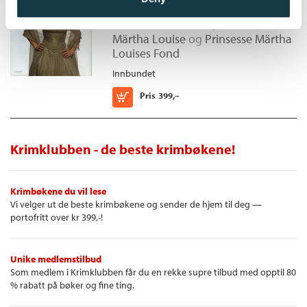
Erik Fosnes Hansen
,
Prinsesse
Märtha Louise
og
Prinsesse Märtha
Louises Fond
Innbundet
Kjøp
Pris
399,–
Krimklubben - de beste krimbøkene!
Krimbøkene du vil lese
Vi velger ut de beste krimbøkene og sender de hjem til deg —
portofritt over kr 399,-!
Unike medlemstilbud
Som medlem i Krimklubben får du en rekke supre tilbud med opptil 80
% rabatt på bøker og fine ting.