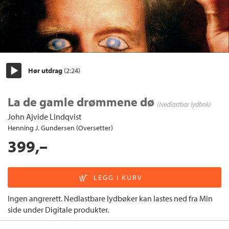
Hør utdrag
(2:24)
Start/pause
La de gamle drømmene dø
(Nedlastbar lydbok)
John Ajvide Lindqvist
Henning J. Gundersen (Oversetter)
399,–
Ingen angrerett. Nedlastbare lydbøker kan lastes ned fra Min
side under Digitale produkter.