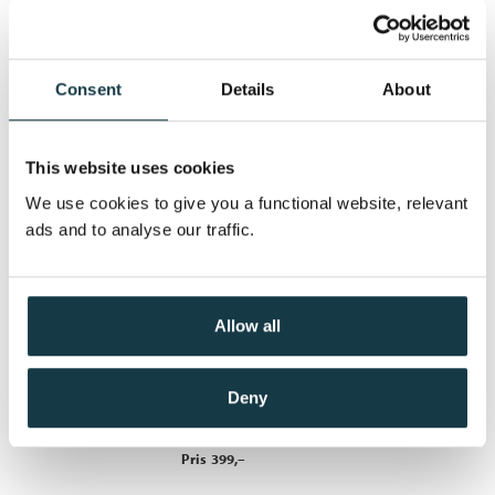
Himmelstrand
John Ajvide Lindqvist
Consent
Details
About
Nedlastbar lydbok
This website uses cookies
Pris
399,–
We use cookies to give you a functional website, relevant
ads and to analyse our traffic.
Lille stjerne
Allow all
John Ajvide Lindqvist
Nedlastbar lydbok
Deny
Pris
399,–