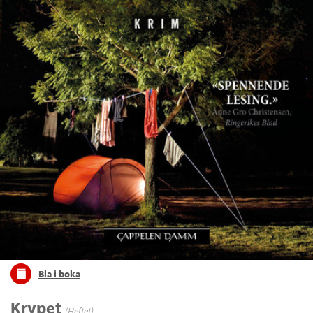
Bla i boka
Krypet
(Heftet)