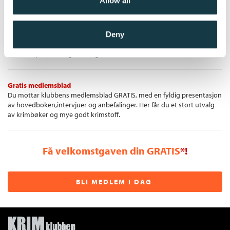
Allow all
portofritt over kr 399,-!
etter den mistenkte ...
«Gullbeholdningen i Krypet er dialogdrevet puls og intenst
Deny
Unike medlemstilbud
jagende driv.»
Som medlem i Krimklubben får du en rekke supre tilbud med opptil 80
Berit Kobro, VG
% rabatt på bøker og fine ting.
Gratis medlemsblad
Du mottar klubbens medlemsblad GRATIS, med en fyldig presentasjon
av hovedboken,intervjuer og anbefalinger. Her får du et stort utvalg
av krimbøker og mye godt krimstoff.
Få velkomstgaven din GRATIS
*!
BLI MEDLEM I DAG