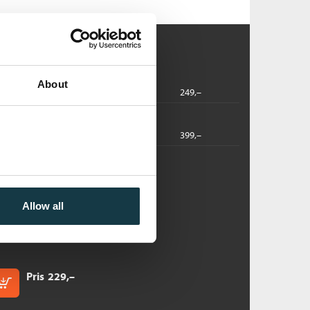
About
2018
249,–
dbok
2018
399,–
rg:
en hemmelige kvinnen
Allow all
nna Ekberg
ftet
Pris
229,–
Kjøp