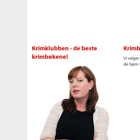
Krimklubben - de beste
Krimb
krimbøkene!
Vi velge
de hjem t