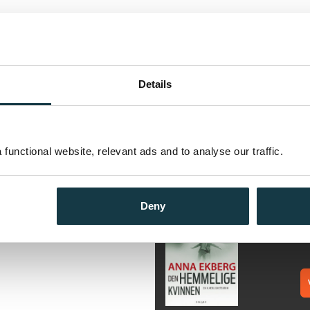
 hvem som ofrer mest i et
Andre utgaver
enskap, sex og mord. Krim fra
bruk når kjærligheten skranter.
Kjærlighet for voksne
godt ekteskap. De bor i et
Details
Bokmål
Ebok
s er nettopp erklært frisk etter
Kjærlighet for voksne
nen har en affære med en
g av ham, seg selv og livet
Bokmål
Nedlastbar ly
orlatt, og hun tar en beslutning:
functional website, relevant ads and to analyse our traffic.
bruk.
Flere bøker av Anna Ekbe
D
Deny
A
He