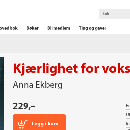
OKT KRIM
THRILLER
LOGISK KRIM
ovedbok
Bøker
Bli medlem
Ting og gaver
Kjærlighet for vok
Anna Ekberg
229,–
Fo
Ut
Legg i kurv
I