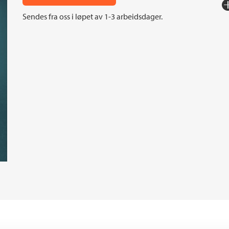
Fo
Sendes fra oss i løpet av 1-3 arbeidsdager.
Sp
I
An
Or