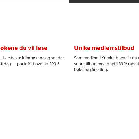
økene du vil lese
Unike medlemstilbud
r ut de beste krimbøkene og sender
Som medlem i Krimklubben får du 
il deg — portofritt over kr 399,-!
supre tilbud med opptil 80 % rabat
bøker og fine ting.