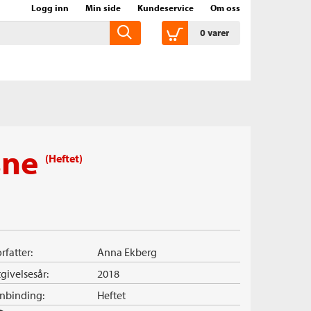
Logg inn
Min side
Kundeservice
Om oss
0
varer
sne
(Heftet)
rfatter:
Anna Ekberg
givelsesår:
2018
nnbinding:
Heftet