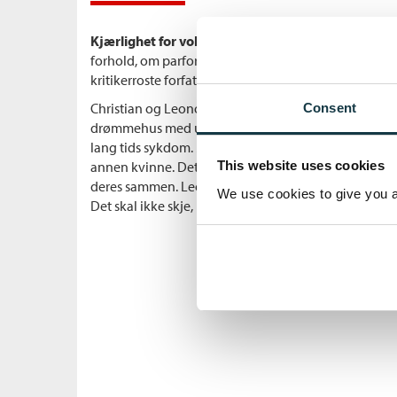
Kjærlighet for voksne
er en roman om ekteskap. Om
forhold, om parforholdets vinnere og tapere, om lid
kritikerroste forfattere om hvordan alle midler tas i 
Christian og Leonora lever det perfekte liv og har et 
Consent
drømmehus med utsikt over Vejlefjord og sønnen dere
lang tids sykdom. Men så oppdager Leonora at man
annen kvinne. Det snur opp ned på hennes oppfatnin
This website uses cookies
deres sammen. Leonora innser at hun risikerer å bli f
We use cookies to give you a 
Det skal ikke skje, uansett hvilke midler hun må ta i 