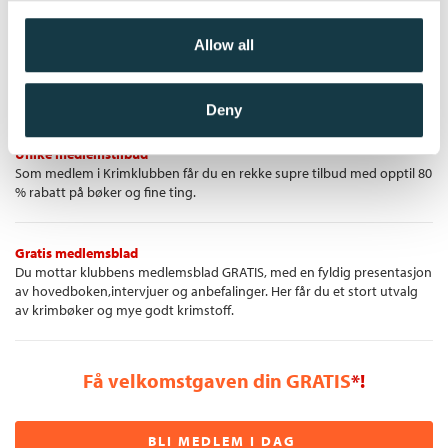
Allow all
Krimbøkene du vil lese
Vi velger ut de beste krimbøkene og sender de hjem til deg —
portofritt over kr 399,-!
Deny
Unike medlemstilbud
Som medlem i Krimklubben får du en rekke supre tilbud med opptil 80
% rabatt på bøker og fine ting.
Gratis medlemsblad
Du mottar klubbens medlemsblad GRATIS, med en fyldig presentasjon
av hovedboken,intervjuer og anbefalinger. Her får du et stort utvalg
av krimbøker og mye godt krimstoff.
Få velkomstgaven din GRATIS
*!
BLI MEDLEM I DAG