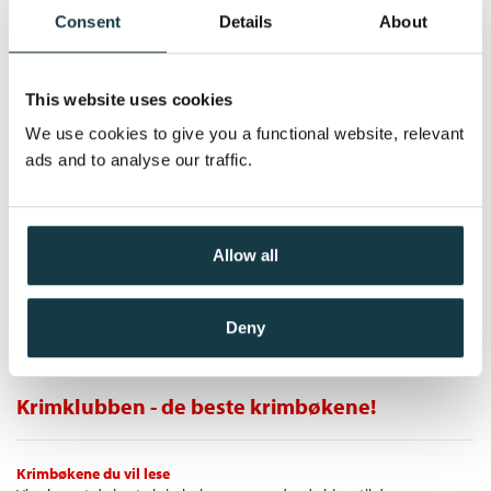
Medlem
131,–
Kjøp
Silfverbielke. Alle bøkene kan leses separat, men hvis du har
229,–
Consent
Details
About
Ikke medlem
gått glipp av noe underveis, finner du et sammendrag bak i
229,–
denne boken.
«EN THRILLERSERIE MED NOE EKSTRA.» Tara
This website uses cookies
"Djevelsk bra" östran
We use cookies to give you a functional website, relevant
Oppgjøret
ads and to analyse our traffic.
«Brett Easton Ellis møter Stockholm noir.» Tara
Buthler & Öhrlund
«… en perfekt kriminalhistorie.»
Mats Garme, Ölandsbladet
Heftet
«Forfatterne er ekstremt gode på actionskildringer, kriminalitet
Allow all
og vold.» Dast Magazine
Kjøp
Pris
229,–
Deny
Krimklubben - de beste krimbøkene!
Krimbøkene du vil lese