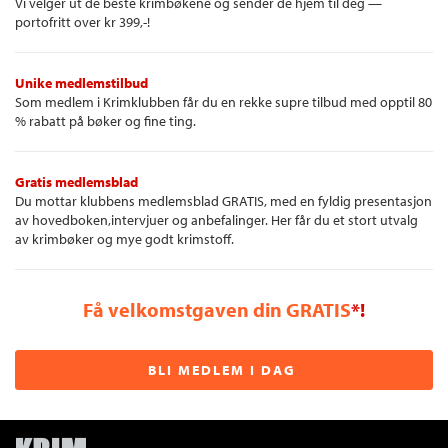
Vi velger ut de beste krimbøkene og sender de hjem til deg —
portofritt over kr 399,-!
Unike medlemstilbud
Som medlem i Krimklubben får du en rekke supre tilbud med opptil 80
% rabatt på bøker og fine ting.
Gratis medlemsblad
Du mottar klubbens medlemsblad GRATIS, med en fyldig presentasjon
av hovedboken,intervjuer og anbefalinger. Her får du et stort utvalg
av krimbøker og mye godt krimstoff.
Få velkomstgaven din GRATIS
*!
BLI MEDLEM I DAG