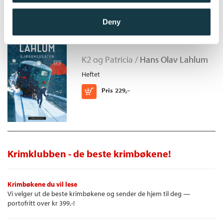
utløst av K2s voksende fascinasjon for en annen
bemerkelsesverdig ung kvinne.
Deny
Gjøkungegåten
K2 og Patricia /
Hans Olav Lahlum
Heftet
Kjøp
Pris
229,–
Krimklubben - de beste krimbøkene!
Krimbøkene du vil lese
Vi velger ut de beste krimbøkene og sender de hjem til deg —
portofritt over kr 399,-!