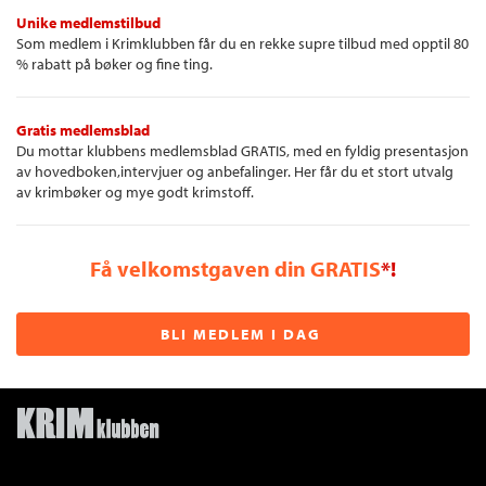
Unike medlemstilbud
Som medlem i Krimklubben får du en rekke supre tilbud med opptil 80
% rabatt på bøker og fine ting.
Gratis medlemsblad
Du mottar klubbens medlemsblad GRATIS, med en fyldig presentasjon
av hovedboken,intervjuer og anbefalinger. Her får du et stort utvalg
av krimbøker og mye godt krimstoff.
Få velkomstgaven din GRATIS
*!
BLI MEDLEM I DAG