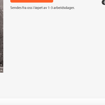
Fo
Sendes fra oss i løpet av 1-3 arbeidsdager.
Sp
I
An
Or