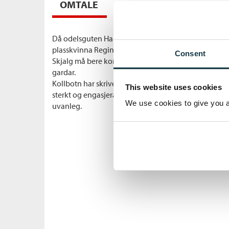
OMTALE
Då odelsguten Halvor vert eldste mannen på garden
plasskvinna Regine. Under knappe kår blir det menn
Consent
Skjalg må bere konsekvensane av Halvor sine val. Det
gardar.
Kollbotn har skrive eit nøkternt drama som strekkjer
This website uses cookies
sterkt og engasjerande. Kollbotn har eit mot og ein
We use cookies to give you a 
uvanleg.