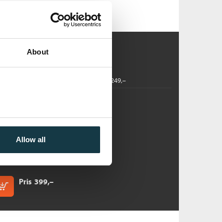
About
ok
2017
249,–
lbotn:
is
ersti Kollbotn
Allow all
nbundet
Pris
399,–
Kjøp