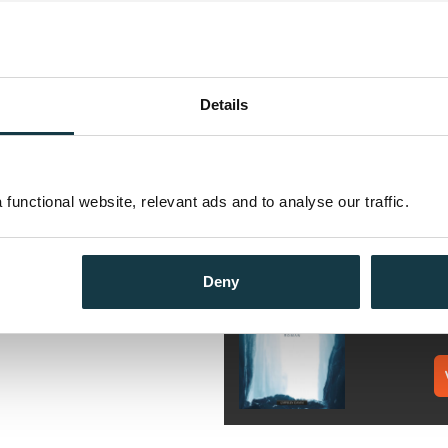
, må han gifte seg med
Andre utgaver
eskelege sett på prøve. Sonen
Details
 handlar om to familiar, to
Jord
 seg over generasjonar. Dette er
Nynorsk
Eb
 ærlegdom i verka som er
functional website, relevant ads and to analyse our traffic.
Flere bøker av Kjersti Kol
D
Kj
Deny
In