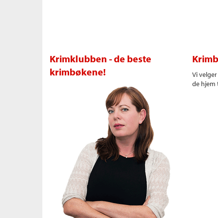
Krimklubben - de beste
Krimb
krimbøkene!
Vi velge
de hjem t