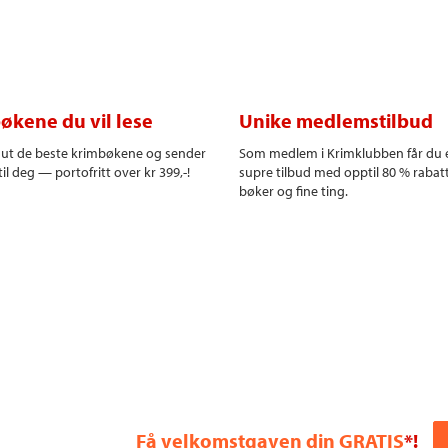
økene du vil lese
Unike medlemstilbud
r ut de beste krimbøkene og sender
Som medlem i Krimklubben får du 
il deg — portofritt over kr 399,-!
supre tilbud med opptil 80 % rabat
bøker og fine ting.
Få velkomstgaven din GRATIS
*!