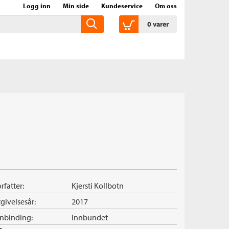
Logg inn
Min side
Kundeservice
Om oss
0
varer
rfatter:
Kjersti Kollbotn
givelsesår:
2017
nnbinding:
Innbundet