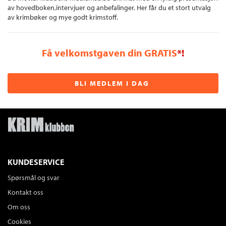
av hovedboken,intervjuer og anbefalinger. Her får du et stort utvalg
av krimbøker og mye godt krimstoff.
Få velkomstgaven din GRATIS
*!
BLI MEDLEM I DAG
KUNDESERVICE
Spørsmål og svar
Kontakt oss
Om oss
Cookies