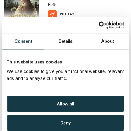
Bokmål
Nedlastbar lydbok
2015
399,–
Heftet
Kjøp
Pris
149,–
Consent
Details
About
Der lerkene synger
Sommersholm /
Ann-Christin
This website uses cookies
Gjersøe
We use cookies to give you a functional website, relevant
Heftet
ads and to analyse our traffic.
Kjøp
Pris
149,–
Allow all
Før magnoliaen blomstrer
Deny
Sommersholm /
Ann-Christin