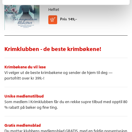
Gjersøe
Heftet
Kjøp
Pris
149,–
Krimklubben - de beste krimbøkene!
Krimbøkene du vil lese
Vi velger ut de beste krimbøkene og sender de hjem til deg —
portofritt over kr 399,-!
Unike medlemstilbud
Som medlem i Krimklubben får du en rekke supre tilbud med opptil 80
% rabatt på bøker og fine ting.
Gratis medlemsblad
Du mottar klubbens medlemsblad GRATIS, med en fyldig presentasjon