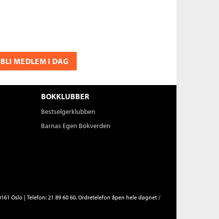
BLI MEDLEM I DAG
BOKKLUBBER
Bestselgerklubben
Barnas Egen Bokverden
161 Oslo | Telefon: 21 89 60 60. Ordretelefon åpen hele døgnet /