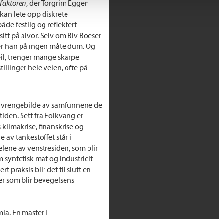
faktoren
, der Torgrim Eggen
 kan lete opp diskrete
de festlig og reflektert
sitt på alvor. Selv om Biv Boeser
, er han på ingen måte dum. Og
il, trenger mange skarpe
llinger hele veien, ofte på
 et vrengebilde av samfunnene de
tiden. Sett fra Folkvang er
klimakrise, finanskrise og
 av tankestoffet står i
lene av venstresiden, som blir
m syntetisk mat og industrielt
t praksis blir det til slutt en
r som blir bevegelsens
ia. En master i