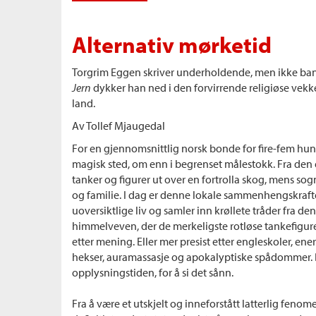
Alternativ mørketid
Torgrim Eggen skriver underholdende, men ikke ban
Jern
dykker han ned i den forvirrende religiøse vekk
land.
Av Tollef Mjaugedal
For en gjennomsnittlig norsk bonde for fire-fem hund
magisk sted, om enn i begrenset målestokk. Fra den
tanker og figurer ut over en fortrolla skog, mens so
og familie. I dag er denne lokale sammenhengskraften 
uoversiktlige liv og samler inn krøllete tråder fra de
himmelveven, der de merkeligste rotløse tankefigur
etter mening. Eller mer presist etter engleskoler, ene
hekser, auramassasje og apokalyptiske spådommer. D
opplysningstiden, for å si det sånn.
Fra å være et utskjelt og inneforstått latterlig fenom