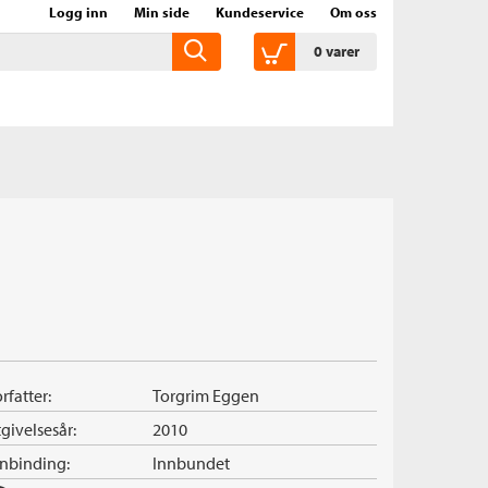
Logg inn
Min side
Kundeservice
Om oss
0
varer
rfatter:
Torgrim Eggen
givelsesår:
2010
nnbinding:
Innbundet