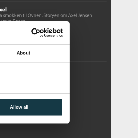
xel
a smokken til Ovnen. Storyen om Axel Jensen
orgrim Eggen
nbundet
Medlem
436,–
Kjøp
Ikke medlem
499,–
499,–
About
redt fokus
tikler i utvalg 1983-2023
valgte tekster /
Torgrim Eggen
nbundet
Pris
449,–
Kjøp
Allow all