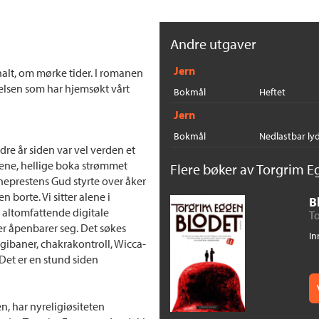
Andre utgaver
Jern
alt, om mørke tider. I romanen
elsen som har hjemsøkt vårt
Bokmål
Heftet
Jern
Bokmål
Nedlastbar ly
re år siden var vel verden et
 ene, hellige boka strømmet
Flere bøker av Torgrim E
gneprestens Gud styrte over åker
borte. Vi sitter alene i
B
n altomfattende digitale
T
er åpenbarer seg. Det søkes
In
rgibaner, chakrakontroll, Wicca-
et er en stund siden
en, har nyreligiøsiteten