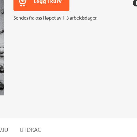
Legg i kurv
Fo
Sp
Sendes fra oss i løpet av 1-3 arbeidsdager.
I
An
VJU
UTDRAG