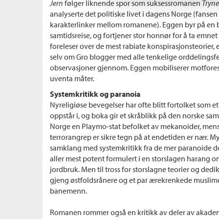
Jern
følger liknende spor som suksessromanen
Tryne
analyserte det politiske livet i dagens Norge (fansen
karakterlinker mellom romanene). Eggen byr på en bå
samtidsreise, og fortjener stor honnør for å ta emnet 
foreleser over de mest rabiate konspirasjonsteorier
selv om Gro blogger med alle tenkelige orddelingsfe
observasjoner gjennom. Eggen mobiliserer motforesti
uventa måter.
Systemkritikk og paranoia
Nyreligiøse bevegelser har ofte blitt fortolket som
oppstår i, og boka gir et skråblikk på den norske sam
Norge en Playmo-stat befolket av mekanoider, mens 
terrorangrep er sikre tegn på at endetiden er nær. Mye
samklang med systemkritikk fra de mer paranoide de
aller mest potent formulert i en storslagen harang o
jordbruk. Men til tross for storslagne teorier og dediker
gjeng østfoldsrånere og et par ærekrenkede muslime
banemenn.
Romanen rommer også en kritikk av deler av akadem