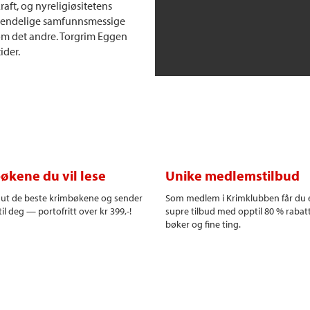
raft, og nyreligiøsitetens
s endelige samfunnsmessige
som det andre. Torgrim Eggen
ider.
økene du vil lese
Unike medlemstilbud
r ut de beste krimbøkene og sender
Som medlem i Krimklubben får du 
il deg — portofritt over kr 399,-!
supre tilbud med opptil 80 % rabat
bøker og fine ting.