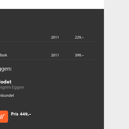
2011
229,–
dbok
2011
399,–
ggen:
lodet
orgrim Eggen
nbundet
Pris
449,–
Kjøp