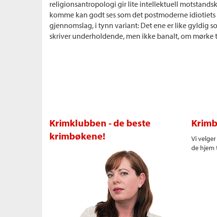
religionsantropologi gir lite intellektuell motstandsk
komme kan godt ses som det postmoderne idiotiet
gjennomslag, i tynn variant: Det ene er like gyldig 
skriver underholdende, men ikke banalt, om mørke t
Krimklubben - de beste
Krimb
krimbøkene!
Vi velge
de hjem t