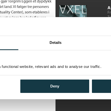
gjør Torgrim Eggen et dypdykk
t land. Vi følger tre personers
A
ality Center), som etableres i
Fr
T
du vet er løgn
byr lederfiguren
erdensreligioner, kombinert med
In
ygd låve planlegges
r, mens de venter på den store
r og planeten Marduk
Details
B
r til bevegelsens indre liv. Gro
Ar
delig og intellektuell
Ut
functional website, relevant ads and to analyse our traffic.
 ulykke. Ina er stipendiat i
In
vang under falskt navn som et
religiøse bevegelser. Der finner
erspektivrike kynikeren som
Deny
re som skal knuse kneskålene
en. På hvert sitt vis får de et