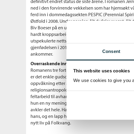
definitivt endret status de siste årene. I romanen
Jern
ned i den forvirrende vekkelsen som har hjemsøkt vår
ferd inn i dommedagssekten PESPIC (Perennial Spiritu
Østfold i 2008. Under parolen
Alt du føler er sant. Alt 
Biv Boeser på en usalig saus av det beste fra alle v
hardt kroppsarbeid og strengt kosthold. På en omb
utspekulerte nettstrategier og mystiske DNA-analyse
gjenfødelsen i 2012, året da Mayakalenderen slutte
Consent
ankommer.
Overraskende innfallsvinkler
Romanens tre fortellerstemmer gir ulike innfallsvinkle
This website uses cookies
er det enkle gudsordet fra landet som opplever en ån
We use cookies to give you a 
oppvåkning etter å ha mistet datteren sin i en tragisk
religionsantropologi på Blindern, og oppsøker Folk
feltarbeid til avhandlingen om myter og ritualer i ny
hun en ny mening i konkrete gjøremål. Ove er den p
avkler det hele. Han er på flukt fra litauiske smugle
hans, og en lapp han fikk i hånda på Plata blir redning
nytt liv på Folkvang.