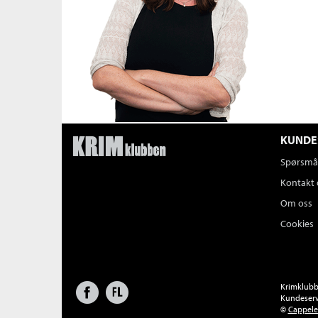
KUNDE
Spørsmål
Kontakt 
Om oss
Cookies
Facebook
Forlagsliv
Krimklubbe
Kundeserv
©
Cappel