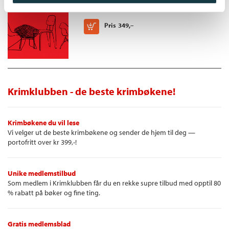
Innbundet
Kjøp
Pris
349,–
Krimklubben - de beste krimbøkene!
Krimbøkene du vil lese
Vi velger ut de beste krimbøkene og sender de hjem til deg —
portofritt over kr 399,-!
Unike medlemstilbud
Som medlem i Krimklubben får du en rekke supre tilbud med opptil 80
% rabatt på bøker og fine ting.
Gratis medlemsblad