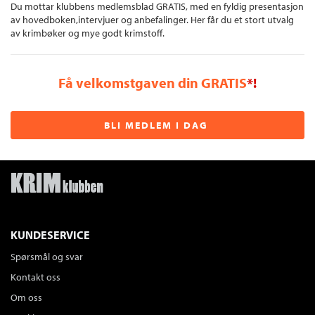
Du mottar klubbens medlemsblad GRATIS, med en fyldig presentasjon
av hovedboken,intervjuer og anbefalinger. Her får du et stort utvalg
av krimbøker og mye godt krimstoff.
Få velkomstgaven din GRATIS
*!
BLI MEDLEM I DAG
KUNDESERVICE
Spørsmål og svar
Kontakt oss
Om oss