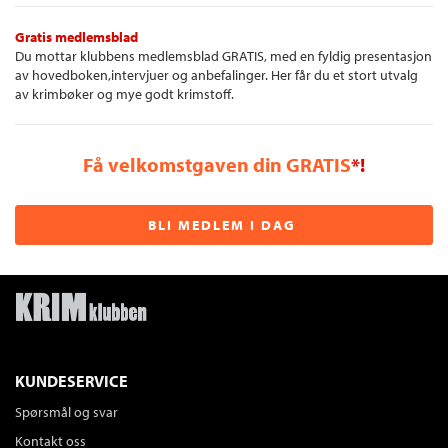
Gratis medlemsblad
Du mottar klubbens medlemsblad GRATIS, med en fyldig presentasjon
av hovedboken,intervjuer og anbefalinger. Her får du et stort utvalg
av krimbøker og mye godt krimstoff.
Få velkomstgaven din GRATIS
*!
BLI MEDLEM I DAG
KUNDESERVICE
Spørsmål og svar
Kontakt oss