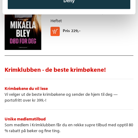
Deny
The Killer /
Mikaela Bley
Heftet
Kjøp
Pris
229,–
Krimklubben - de beste krimbøkene!
Krimbøkene du vil lese
Vi velger ut de beste krimbøkene og sender de hjem til deg —
portofritt over kr 399,-!
Unike medlemstilbud
Som medlem i Krimklubben får du en rekke supre tilbud med opptil 80
% rabatt på bøker og fine ting.