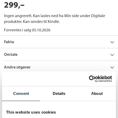
299,–
Ingen angrerett. Kan lastes ned fra Min side under Digitale
produkter. Kan sendes til Kindle.
Forventes i salg 05.10.2026
Fakta
Forfatter:
Gine Cornelia Pedersen
Omtale
Utgivelsesår:
2026
Ingen omtale
Andre utgaver
Innbinding:
Ebok
Forlag:
Cappelen Damm
JEG KOMMER ETTER
Flere bøker av Gine Cornelia Pedersen:
Språk:
Bokmål
Bokmål
Innbundet
2027
399,–
ISBN/EAN:
9788202857080
Consent
Details
About
Vår i det hinsidige
Kopibeskyttelse:
Vannmerket
Gine Cornelia Pedersen
Filformat:
EPUB
This website uses cookies
Ebok