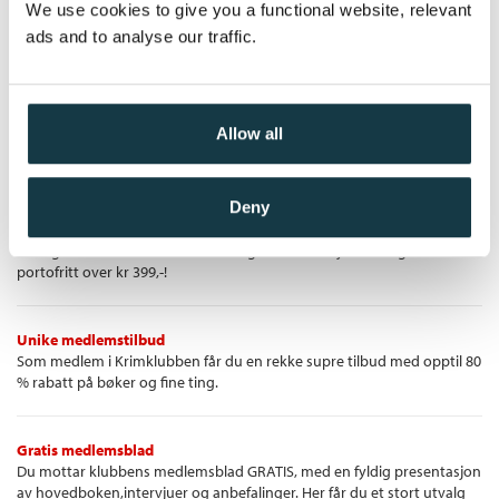
We use cookies to give you a functional website, relevant
ads and to analyse our traffic.
Pris
249,–
Allow all
Krimklubben - de beste krimbøkene!
Deny
Krimbøkene du vil lese
Vi velger ut de beste krimbøkene og sender de hjem til deg —
portofritt over kr 399,-!
Unike medlemstilbud
Som medlem i Krimklubben får du en rekke supre tilbud med opptil 80
% rabatt på bøker og fine ting.
Gratis medlemsblad
Du mottar klubbens medlemsblad GRATIS, med en fyldig presentasjon
av hovedboken,intervjuer og anbefalinger. Her får du et stort utvalg