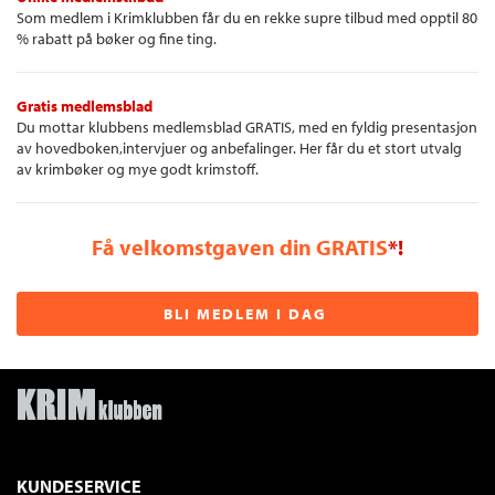
Som medlem i Krimklubben får du en rekke supre tilbud med opptil 80
% rabatt på bøker og fine ting.
Gratis medlemsblad
Du mottar klubbens medlemsblad GRATIS, med en fyldig presentasjon
av hovedboken,intervjuer og anbefalinger. Her får du et stort utvalg
av krimbøker og mye godt krimstoff.
Få velkomstgaven din GRATIS
*!
BLI MEDLEM I DAG
KUNDESERVICE