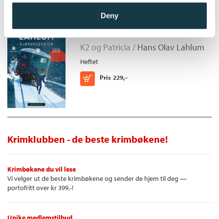
Deny
Gjøkungegåten
K2 og Patricia /
Hans Olav Lahlum
Heftet
Kjøp
Pris
229,–
Krimklubben - de beste krimbøkene!
Krimbøkene du vil lese
Vi velger ut de beste krimbøkene og sender de hjem til deg —
portofritt over kr 399,-!
Unike medlemstilbud