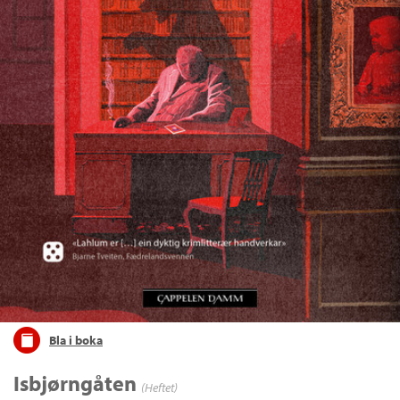
Bla i boka
Isbjørngåten
(Heftet)