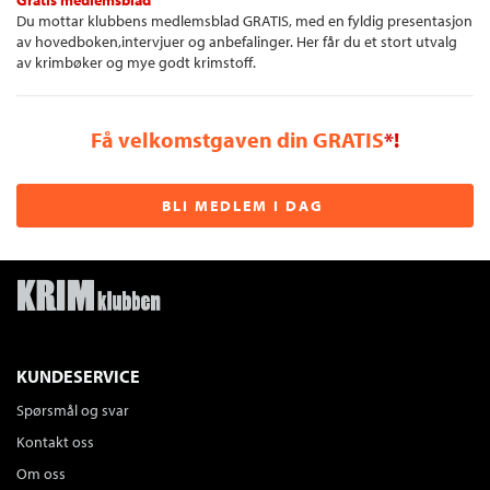
Gratis medlemsblad
Du mottar klubbens medlemsblad GRATIS, med en fyldig presentasjon
av hovedboken,intervjuer og anbefalinger. Her får du et stort utvalg
av krimbøker og mye godt krimstoff.
Få velkomstgaven din GRATIS
*!
BLI MEDLEM I DAG
KUNDESERVICE
Spørsmål og svar
Kontakt oss
Om oss