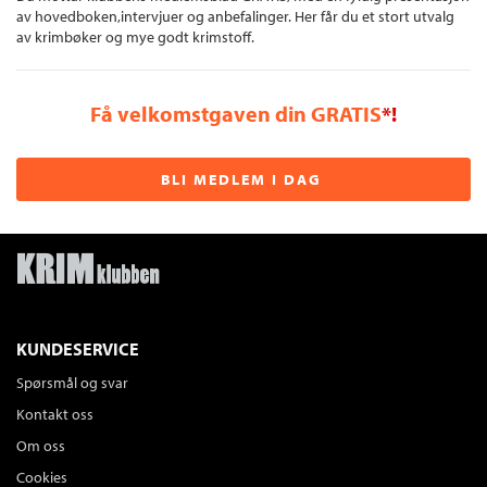
av hovedboken,intervjuer og anbefalinger. Her får du et stort utvalg
av krimbøker og mye godt krimstoff.
Få velkomstgaven din GRATIS
*!
BLI MEDLEM I DAG
KUNDESERVICE
Spørsmål og svar
Kontakt oss
Om oss
Cookies