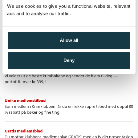
Heftet
Oversatt av:
Omland, Stian
De to har én ting felles, nemlig lidenskapen for musikk. Da Seth
We use cookies to give you a functional website, relevant
ved en tilfeldighet tar opp en ukjent bluessanger i parken,
Kjøp
Pris
229,–
ads and to analyse our traffic.
lager Carter en miks som han publiserer på nettet som en
«forsvunnet» innspilling av artisten Charlie Shaw. Den blir en
sensasjon blant platesamlere.
Seth og Carter besøker en mann som hevder Charlie Shaw
Allow all
levde i virkeligheten, men på hjemveien blir Carter utsatt for et
Krimklubben - de beste krimbøkene!
overfall. Mens Carter ligger i koma, drar Seth og Carters søster
Leonie til dypet av Sørstatene for å komme til bunns i
Deny
legenden om Charlie Shaw. Det blir en reise tilbake i fortiden,
Krimbøkene du vil lese
hvor en historie om grådighet, misunnelse, hevn og utnyttelse
Vi velger ut de beste krimbøkene og sender de hjem til deg —
etter hvert skal åpenbare seg.
portofritt over kr 399,-!
Unike medlemstilbud
Som medlem i Krimklubben får du en rekke supre tilbud med opptil 80
% rabatt på bøker og fine ting.
Gratis medlemsblad
Du mottar klubbens medlemsblad GRATIS, med en fyldig presentasjon