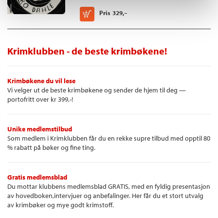
Kjøp
Pris
329,–
Krimklubben - de beste krimbøkene!
Krimbøkene du vil lese
Vi velger ut de beste krimbøkene og sender de hjem til deg —
portofritt over kr 399,-!
Unike medlemstilbud
Som medlem i Krimklubben får du en rekke supre tilbud med opptil 80
% rabatt på bøker og fine ting.
Gratis medlemsblad
Du mottar klubbens medlemsblad GRATIS, med en fyldig presentasjon
av hovedboken,intervjuer og anbefalinger. Her får du et stort utvalg
av krimbøker og mye godt krimstoff.