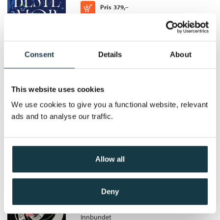
Kjøp
Pris
379,–
om to som er innesnødd og isolert i en verden de ikke helt
klarer å kjenne igjen.
Consent
Details
About
Gå vekk!
This website uses cookies
We use cookies to give you a functional website, relevant
Gro Dahle
ads and to analyse our traffic.
Innbundet
Kjøp
Pris
329,–
Allow all
Esa koster
Deny
Gro Dahle
Innbundet