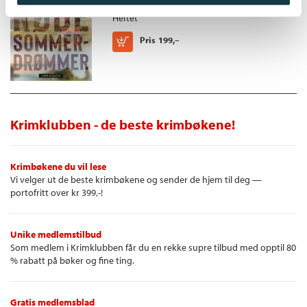
Heftet
Kjøp
Pris
199,–
Krimklubben - de beste krimbøkene!
Krimbøkene du vil lese
Vi velger ut de beste krimbøkene og sender de hjem til deg —
portofritt over kr 399,-!
Unike medlemstilbud
Som medlem i Krimklubben får du en rekke supre tilbud med opptil 80
% rabatt på bøker og fine ting.
Gratis medlemsblad