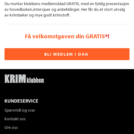
Du mottar klubbens medlemsblad GRATIS, med en fyldig presentasjon
av hovedboken,intervjuer og anbefalinger. Her får du et stort utvalg
av krimbøker og mye godt krimstoff.
Få velkomstgaven din GRATIS
*!
BLI MEDLEM I DAG
KUNDESERVICE
Spørsmål og svar
Kontakt oss
Om oss