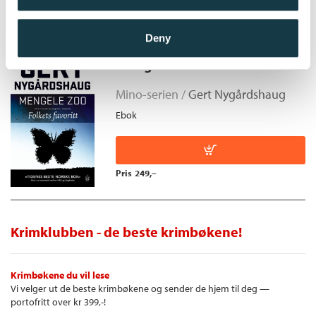
Pris
249,–
Deny
Mengele Zoo
Mino-serien /
Gert Nygårdshaug
Ebok
Pris
249,–
Krimklubben - de beste krimbøkene!
Krimbøkene du vil lese
Vi velger ut de beste krimbøkene og sender de hjem til deg —
portofritt over kr 399,-!