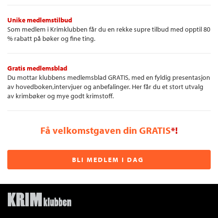
Unike medlemstilbud
Som medlem i Krimklubben får du en rekke supre tilbud med opptil 80
% rabatt på bøker og fine ting.
Gratis medlemsblad
Du mottar klubbens medlemsblad GRATIS, med en fyldig presentasjon
av hovedboken,intervjuer og anbefalinger. Her får du et stort utvalg
av krimbøker og mye godt krimstoff.
Få velkomstgaven din GRATIS
*!
BLI MEDLEM I DAG