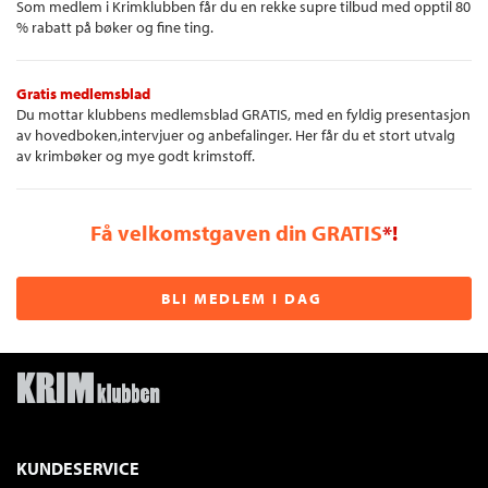
Som medlem i Krimklubben får du en rekke supre tilbud med opptil 80
% rabatt på bøker og fine ting.
Gratis medlemsblad
Du mottar klubbens medlemsblad GRATIS, med en fyldig presentasjon
av hovedboken,intervjuer og anbefalinger. Her får du et stort utvalg
av krimbøker og mye godt krimstoff.
Få velkomstgaven din GRATIS
*!
BLI MEDLEM I DAG
KUNDESERVICE