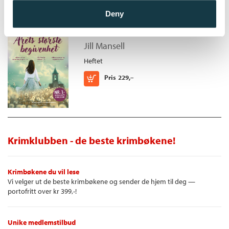
Deny
Årets største begivenhet
Jill Mansell
Heftet
Kjøp
Pris
229,–
Krimklubben - de beste krimbøkene!
Krimbøkene du vil lese
Vi velger ut de beste krimbøkene og sender de hjem til deg —
portofritt over kr 399,-!
Unike medlemstilbud