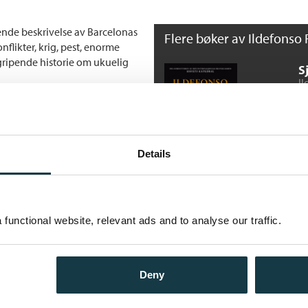
ende beskrivelse av Barcelonas
Flere bøker av Ildefonso 
nflikter, krig, pest, enorme
 gripende historie om ukuelig
S
Il
llet og byggingen av katedralen
He
 med sønnen sin, Arnau, fra en
 som skal følge ham resten av
 av Barcelonas rikeste menn.
Details
edral
og
Fatimas hånd
inntatt
er noensinne.
J
Il
functional website, relevant ads and to analyse our traffic.
He
Deny