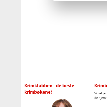
Krimklubben - de beste
Krimb
krimbøkene!
Vi velge
de hjem t