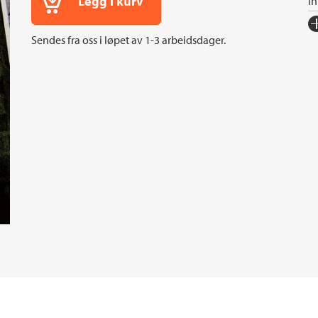
Legg i kurv
I
Fo
Sendes fra oss i løpet av 1-3 arbeidsdager.
Sp
I
An
Or
Ov