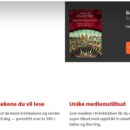
B
Il
He
økene du vil lese
Unike medlemstilbud
r ut de beste krimbøkene og sender
Som medlem i Krimklubben får du 
il deg — portofritt over kr 399,-!
supre tilbud med opptil 80 % rabat
bøker og fine ting.