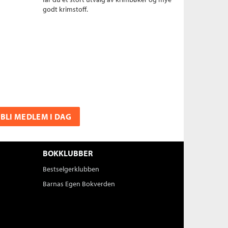
godt krimstoff.
BLI MEDLEM I DAG
BOKKLUBBER
Bestselgerklubben
Barnas Egen Bokverden