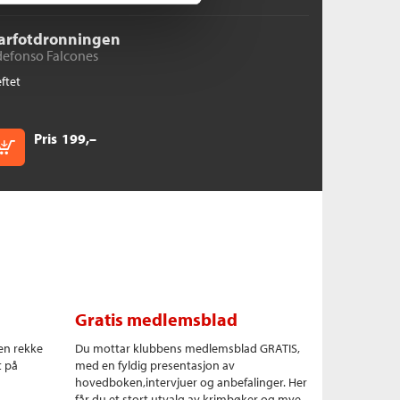
arfotdronningen
defonso Falcones
ftet
Pris
199,–
Kjøp
Gratis medlemsblad
en rekke
Du mottar klubbens medlemsblad GRATIS,
t på
med en fyldig presentasjon av
hovedboken,intervjuer og anbefalinger. Her
får du et stort utvalg av krimbøker og mye