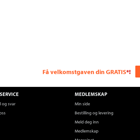
Få velkomstgaven din GRATIS
*!
SERVICE
MEDLEMSKAP
 og svar
Min side
oss
Bestilling og levering
Meld deg inn
Medlemskap