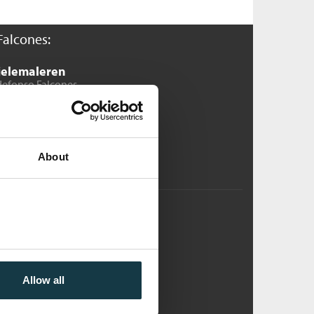
Falcones:
jelemaleren
defonso Falcones
ftet
Pris
229,–
Kjøp
About
ordens arvinger
defonso Falcones
ftet
Allow all
Pris
249,–
Kjøp