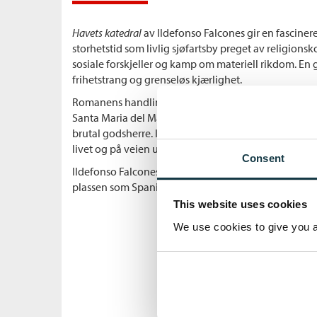
Havets katedral
av Ildefonso Falcones gir en fasciner
storhetstid som livlig sjøfartsby preget av religionsko
sosiale forskjeller og kamp om materiell rikdom. En
frihetstrang og grenseløs kjærlighet.
Romanens handling er lagt til Barcelona på 1300-ta
Santa Maria del Mar. Bernat Estanyol flykter sammen
brutal godsherre. I storbyen møter Arnau mennesker
livet og på veien ut av fattigdommen til han blir en
Consent
Ildefonso Falcones har med sine romaner
Havets kat
plassen som Spanias mestselgende historiske forfatt
This website uses cookies
We use cookies to give you a 