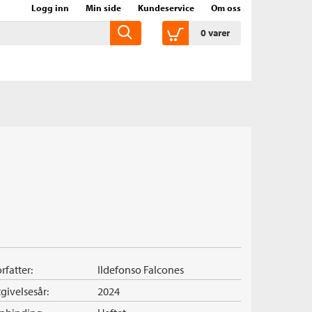
Logg inn
Min side
Kundeservice
Om oss
0
varer
rfatter:
Ildefonso Falcones
givelsesår:
2024