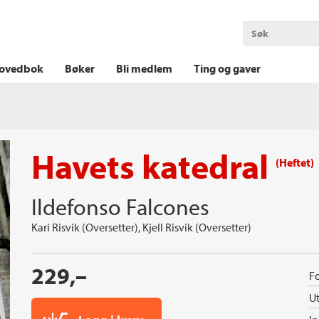
OKT KRIM
THRILLER
LOGISK KRIM
ovedbok
Bøker
Bli medlem
Ting og gaver
Havets katedral
(Heftet)
Ildefonso Falcones
Kari Risvik (Oversetter)
Kjell Risvik (Oversetter)
229,–
Fo
Ut