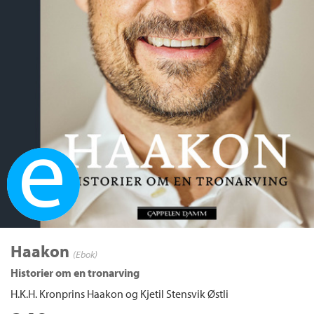
Ebok
Haakon
(Ebok)
Historier om en tronarving
H.K.H. Kronprins Haakon
og
Kjetil Stensvik Østli