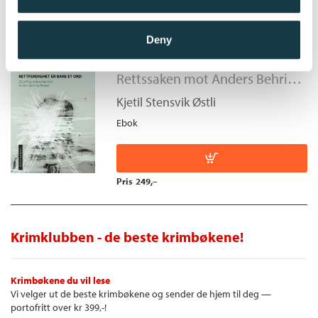
Deny
Rettferdighet er bare et ord
Rettssaken mot Anders Behring Breivik
Kjetil Stensvik Østli
Ebok
Pris
249,–
Krimklubben - de beste krimbøkene!
Krimbøkene du vil lese
Vi velger ut de beste krimbøkene og sender de hjem til deg —
portofritt over kr 399,-!