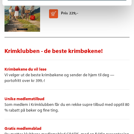
Heftet
Kjøp
Pris
229,–
Krimklubben - de beste krimbøkene!
Krimbøkene du vil lese
Vi velger ut de beste krimbøkene og sender de hjem til deg —
portofritt over kr 399,-!
Unike medlemstilbud
Som medlem i Krimklubben får du en rekke supre tilbud med opptil 80
% rabatt på bøker og fine ting.
Gratis medlemsblad