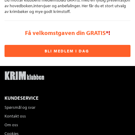
Du mottar klubbens medlemsblad GRATIS, med en fyldig presentasjon
av hovedboken,intervjuer og anbefalinger. Her får du et stort utvalg
av krimbøker og mye godt krimstoff.
Få velkomstgaven din GRATIS
*!
BLI MEDLEM I DAG
KUNDESERVICE
Spørsmål og svar
Kontakt oss
Om oss
Cookies