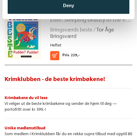
Deny
Pudder? Pudder!
Eller: Sleeping beauty in the valley of the wild, wild pigs
Bringsværds beste /
Tor Åge
Bringsværd
Heftet
Kjøp
Pris
229,–
Krimklubben - de beste krimbøkene!
Krimbøkene du vil lese
Vi velger ut de beste krimbøkene og sender de hjem til deg —
portofritt over kr 399,-!
Unike medlemstilbud
Som medlem i Krimklubben får du en rekke supre tilbud med opptil 80