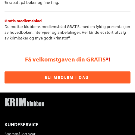
% rabatt på bøker og fine ting.
Gratis medlemsblad
Du mottar klubbens medlemsblad GRATIS, med en fyldig presentasjon
av hovedboken,intervjuer og anbefalinger. Her får du et stort utvalg
av krimbøker og mye godt krimstoff.
Få velkomstgaven din GRATIS
*!
BLI MEDLEM I DAG
KUNDESERVICE
Spørsmål og svar