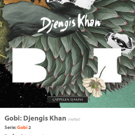
Gobi: Djengis Khan
(Heftet)
Serie:
Gobi
2