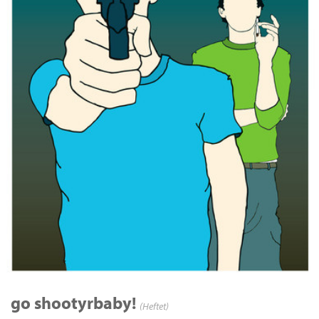
go shootyrbaby!
(Heftet)