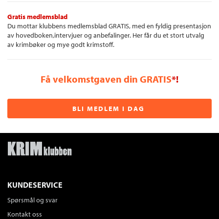
Gratis medlemsblad
Du mottar klubbens medlemsblad GRATIS, med en fyldig presentasjon
av hovedboken,intervjuer og anbefalinger. Her får du et stort utvalg
av krimbøker og mye godt krimstoff.
Få velkomstgaven din GRATIS
*!
BLI MEDLEM I DAG
KUNDESERVICE
Spørsmål og svar
Kontakt oss