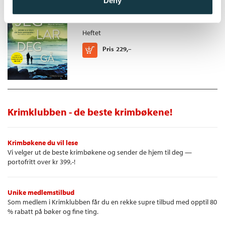
Deny
Clare Mackintosh
Heftet
Kjøp
Pris
229,–
Krimklubben - de beste krimbøkene!
Krimbøkene du vil lese
Vi velger ut de beste krimbøkene og sender de hjem til deg —
portofritt over kr 399,-!
Unike medlemstilbud
Som medlem i Krimklubben får du en rekke supre tilbud med opptil 80
% rabatt på bøker og fine ting.