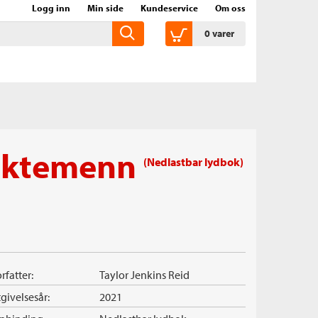
Logg inn
Min side
Kundeservice
Om oss
0
varer
 ektemenn
(Nedlastbar lydbok)
rfatter:
Taylor Jenkins Reid
givelsesår:
2021