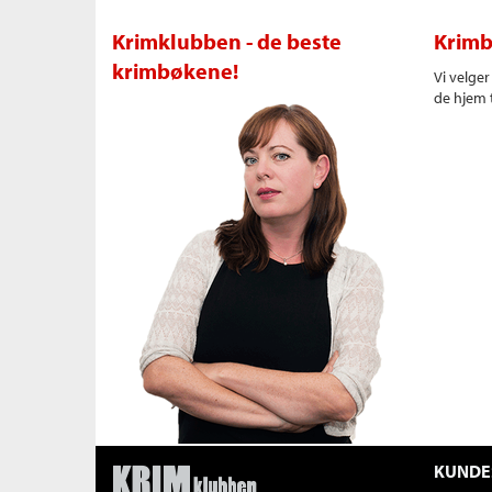
Krimklubben - de beste
Krimb
krimbøkene!
Vi velge
de hjem t
KUNDE