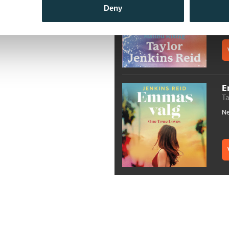
Deny
Ne
E
Ta
Ne