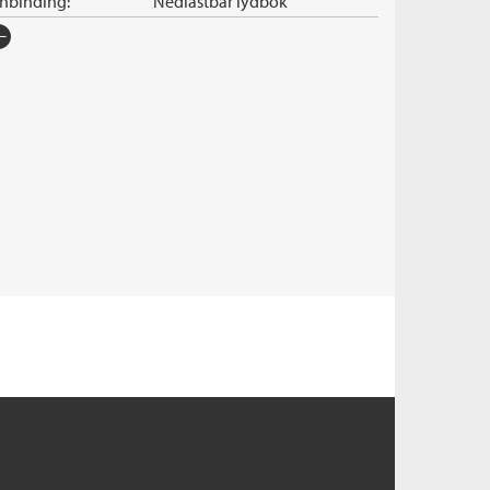
nnbinding:
Nedlastbar lydbok
rlag:
Cappelen Damm
råk:
Bokmål
SBN/EAN:
9788202721480
nleser:
Klynderud, Siv Charlotte
illetid:
12:56
pibeskyttelse:
Vannmerket
lformat:
MP3
iginaltittel:
The seven husbands of Evelyn
Hugo
ersatt av:
Johannessen, Heidi Bloin