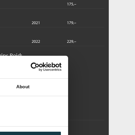
175,–
2021
179,–
2022
229,–
kins Reid:
aisy Jones & The Six
ylor Jenkins Reid
dlastbar lydbok
About
Pris
399,–
Kjøp
alibu brenner
ylor Jenkins Reid