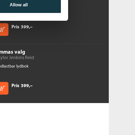
Allow all
dlastbar lydbok
Pris
399,–
Kjøp
mmas valg
ylor Jenkins Reid
dlastbar lydbok
Pris
399,–
Kjøp