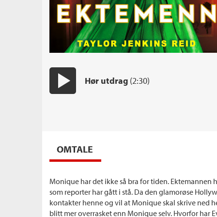
Hør utdrag
(2:30)
Start/pause
OMTALE
Monique har det ikke så bra for tiden. Ektemannen ha
som reporter har gått i stå. Da den glamorøse Holl
kontakter henne og vil at Monique skal skrive ned he
blitt mer overrasket enn Monique selv. Hvorfor har 