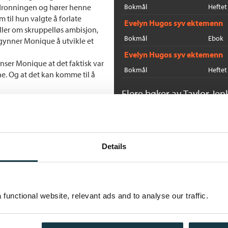
ledronningen og hører henne
Bokmål
Heftet
m til hun valgte å forlate
Evelyn Hugos syv ektemenn
eller om skruppelløs ambisjon,
Bokmål
Ebok
egynner Monique å utvikle et
Evelyn Hugos syv ektemenn
nser Monique at det faktisk var
Bokmål
Heftet
e. Og at det kan komme til å
Flere bøker av Taylor Jen
D
Ta
Ne
Details
functional website, relevant ads and to analyse our traffic.
M
Ta