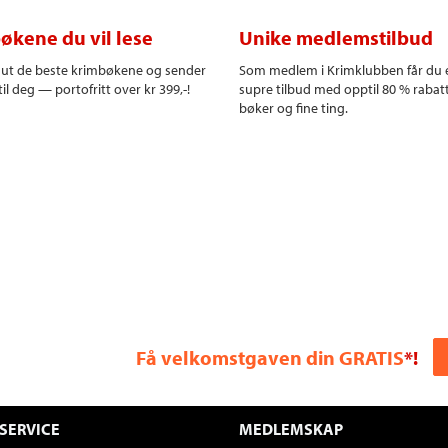
økene du vil lese
Unike medlemstilbud
r ut de beste krimbøkene og sender
Som medlem i Krimklubben får du 
il deg — portofritt over kr 399,-!
supre tilbud med opptil 80 % rabat
bøker og fine ting.
Få velkomstgaven din GRATIS
*!
SERVICE
MEDLEMSKAP