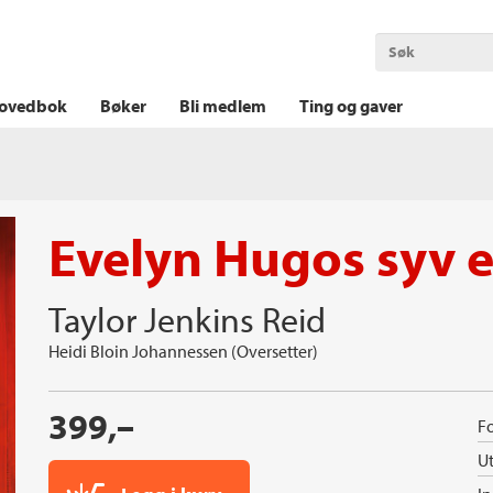
OKT KRIM
THRILLER
LOGISK KRIM
ovedbok
Bøker
Bli medlem
Ting og gaver
Evelyn Hugos syv
Taylor Jenkins Reid
Heidi Bloin Johannessen (Oversetter)
399,–
Fo
Ut