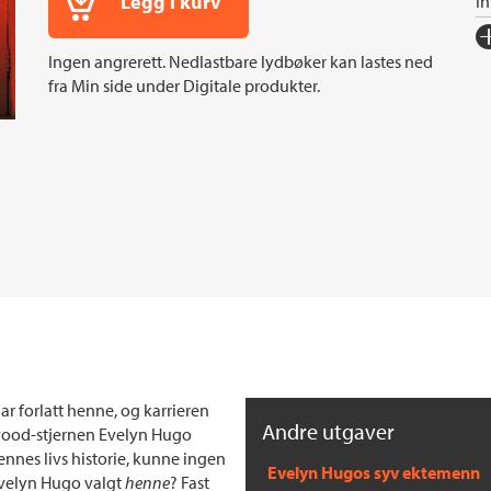
Legg i kurv
I
Fo
Ingen angrerett. Nedlastbare lydbøker kan lastes ned
Sp
fra Min side under Digitale produkter.
I
In
Sp
Ko
Fi
Or
Ov
r forlatt henne, og karrieren
Andre utgaver
ywood-stjernen Evelyn Hugo
nnes livs historie, kunne ingen
Evelyn Hugos syv ektemenn
Evelyn Hugo valgt
henne
? Fast