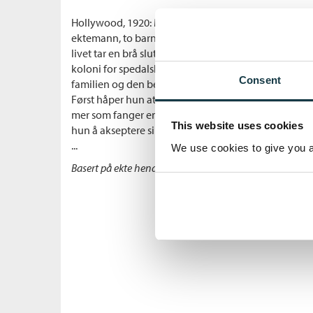
Hollywood, 1920: Mirielle West har alt en kvinne kan 
ektemann, to barn og hyppige fester med de rike o
livet tar en brå slutt da Mirielle får påvist lepra og blir 
koloni for spedalske i Louisiana. Hun må ta et nytt n
Consent
familien og den berømte ektemannen for skammen
Først håper hun at dette bare vil være midlertidig, m
mer som fanger enn pasienter, og at sykdommen ikke
This website uses cookies
hun å akseptere sin skjebne, og alt hun kan tenke på er
...
We use cookies to give you a 
Basert på ekte hendelser fra USAs eneste spedalsk-kolon