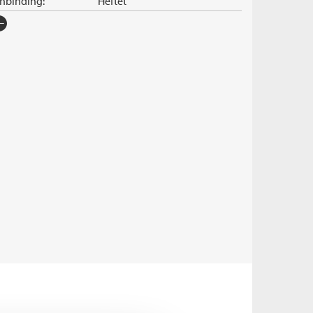
nnbinding:
Heftet
rlag:
Cappelen Damm
råk:
Bokmål
SBN/EAN:
9788202864934
tall sider:
512
iginaltittel:
The second life of Mirielle
West
ersatt av:
Sævold, Ann Magritt