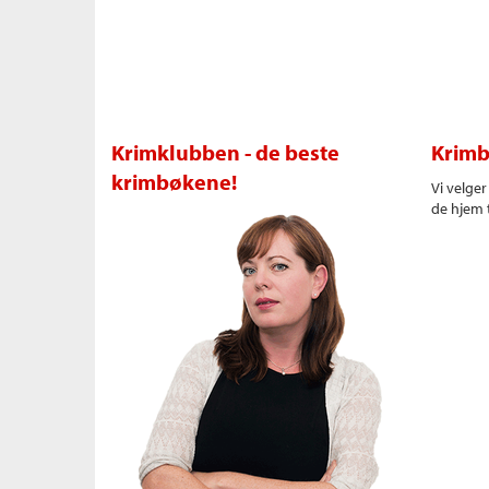
Krimklubben - de beste
Krimb
krimbøkene!
Vi velge
de hjem t