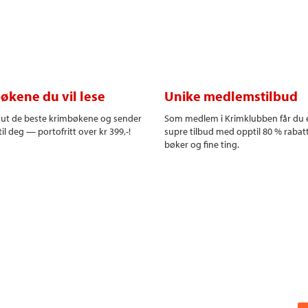
økene du vil lese
Unike medlemstilbud
r ut de beste krimbøkene og sender
Som medlem i Krimklubben får du 
il deg — portofritt over kr 399,-!
supre tilbud med opptil 80 % rabat
bøker og fine ting.