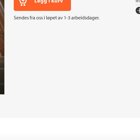
Legg i kurv
I
Fo
Sendes fra oss i løpet av 1-3 arbeidsdager.
Sp
I
An
Or
Ov