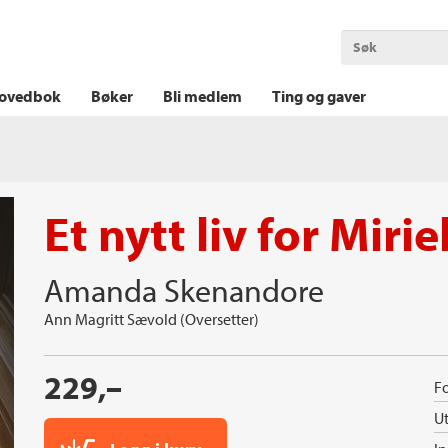
OKT KRIM
THRILLER
LOGISK KRIM
ovedbok
Bøker
Bli medlem
Ting og gaver
Et nytt liv for Miri
Amanda Skenandore
Ann Magritt Sævold (Oversetter)
229,–
Fo
Ut