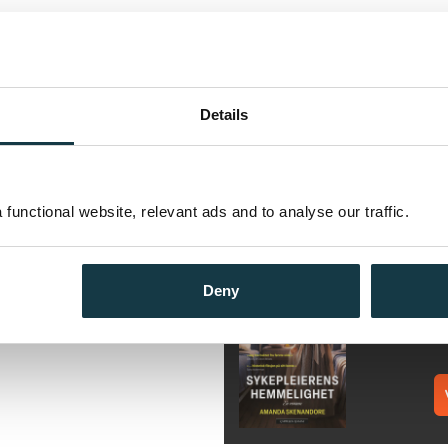
ønske seg. En filmstjerne-
Andre utgaver
g berømte. Men det glamorøse
fraktet i all hast til Carville, en
Et nytt liv for Mirielle West
avn, Pauline Marvin, for å spare
Details
 som følger med sykdommen.
Bokmål
Nedlastbar ly
en hun ser at de som bor der er
Et nytt liv for Mirielle West
 kan kureres. Samtidig nekter
Bokmål
Ebok
 å reise tilbake til familien sin
functional website, relevant ads and to analyse our traffic.
Flere bøker av Amanda 
i.
S
A
Deny
He