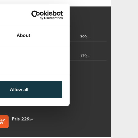
About
dbok
2025
399,–
2025
179,–
Skenandore:
ykepleierens hemmelighet
manda Skenandore
Allow all
ftet
Pris
229,–
Kjøp