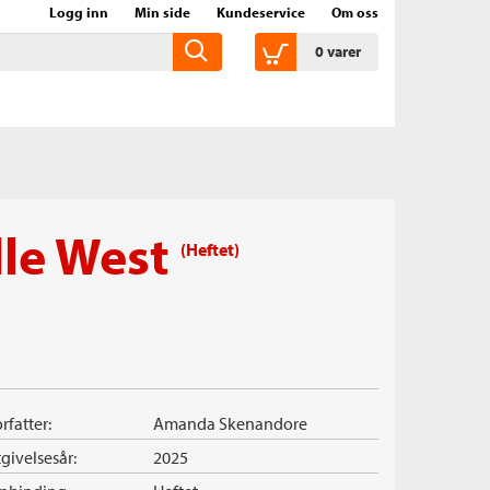
Logg inn
Min side
Kundeservice
Om oss
0
varer
elle West
(Heftet)
rfatter:
Amanda Skenandore
givelsesår:
2025