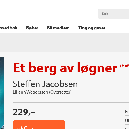
OKT KRIM
THRILLER
LOGISK KRIM
ovedbok
Bøker
Bli medlem
Ting og gaver
Et berg av løgner
(Hef
Steffen Jacobsen
Lillann Weggersen (Oversetter)
229,–
Fo
Ut