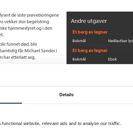
lysert de siste prøveboringene
Andre utgaver
s vekker stor begeistring
dske hjemmestyret og i den
Et berg av løgner
t.
Bokmål
Nedlastbar ly
lir funnet død, blir
Et berg av løgner
. Samtidig får Michael Sander i
har etterlatt seg.
Bokmål
Ebok
 hverandre i en sak der det blir
Flere bøker av Steffen Ja
år på spill, og der ingen
E
St
Details
He
functional website, relevant ads and to analyse our traffic.