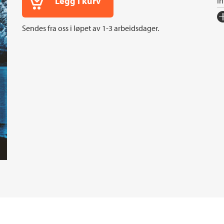
Legg i kurv
I
Fo
Sendes fra oss i løpet av 1-3 arbeidsdager.
Sp
I
An
Or
Ov