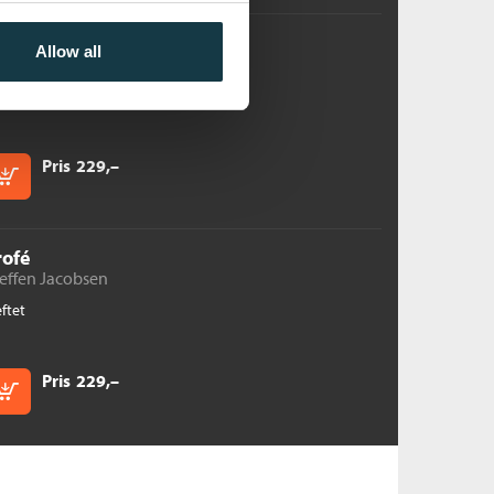
jengjeldelsen
Allow all
effen Jacobsen
ftet
Pris
229,–
Kjøp
rofé
effen Jacobsen
ftet
Pris
229,–
Kjøp