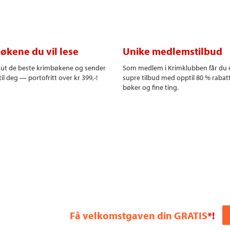
økene du vil lese
Unike medlemstilbud
r ut de beste krimbøkene og sender
Som medlem i Krimklubben får du 
il deg — portofritt over kr 399,-!
supre tilbud med opptil 80 % rabat
bøker og fine ting.
Få velkomstgaven din GRATIS
*!