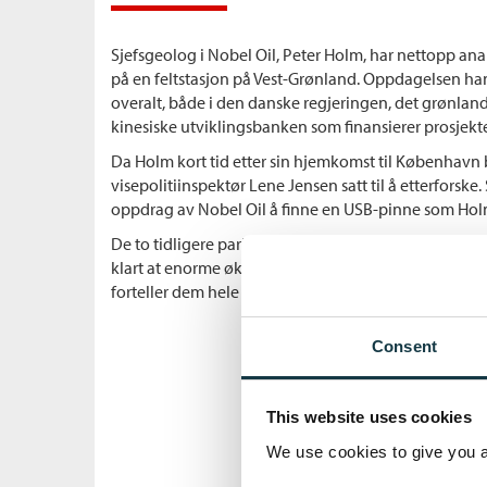
Sjefsgeolog i Nobel Oil, Peter Holm, har nettopp ana
på en feltstasjon på Vest-Grønland. Oppdagelsen han
overalt, både i den danske regjeringen, det grønlan
kinesiske utviklingsbanken som finansierer prosjekte
Da Holm kort tid etter sin hjemkomst til København b
visepolitiinspektør Lene Jensen satt til å etterforske
oppdrag av Nobel Oil å finne en USB-pinne som Holm 
De to tidligere parhestene kommer til å gå i veien for
klart at enorme økonomiske og politiske interesser st
forteller dem hele sannheten.
Consent
This website uses cookies
We use cookies to give you a 