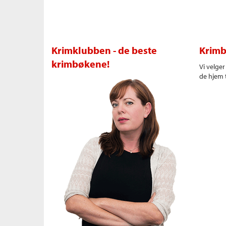
Krimklubben - de beste
Krimb
krimbøkene!
Vi velge
de hjem t