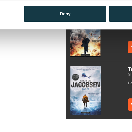
G
Deny
St
He
T
St
He