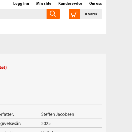
Logg inn
Min side
Kundeservice
Om oss
0
varer
tet)
rfatter:
Steffen Jacobsen
givelsesår:
2025