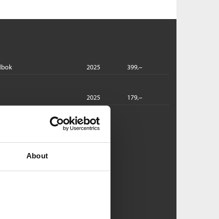
dbok
2025
399,–
2025
179,–
cobsen:
nhjørningen
effen Jacobsen
About
ftet
Pris
229,–
Kjøp