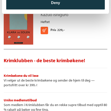
Deny
Klara og Solen
Kazuo Ishiguro
Heftet
Kjøp
Pris
229,–
Krimklubben - de beste krimbøkene!
Krimbøkene du vil lese
Vi velger ut de beste krimbøkene og sender de hjem til deg —
portofritt over kr 399,-!
Unike medlemstilbud
Som medlem i Krimklubben får du en rekke supre tilbud med opptil 80
% rabatt på bøker og fine ting.