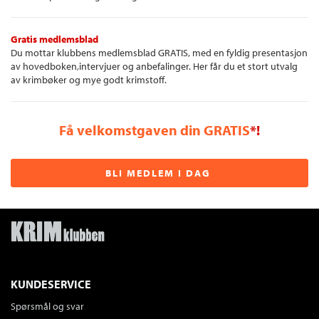
Gratis medlemsblad
Du mottar klubbens medlemsblad GRATIS, med en fyldig presentasjon
av hovedboken,intervjuer og anbefalinger. Her får du et stort utvalg
av krimbøker og mye godt krimstoff.
Få velkomstgaven din GRATIS
*!
BLI MEDLEM I DAG
KUNDESERVICE
Spørsmål og svar