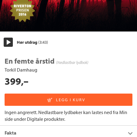
Hør utdrag
(3:43)
Start/pause
En femte årstid
(Nedlastbar lydbok)
Torkil Damhaug
399,–
Ingen angrerett. Nedlastbare lydbøker kan lastes ned fra Min
side under Digitale produkter.
Fakta