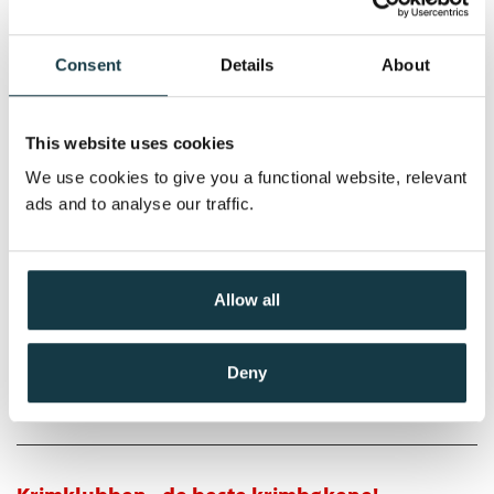
Torkil Damhaug
Nedlastbar lydbok
Consent
Details
About
This website uses cookies
Pris
399,–
We use cookies to give you a functional website, relevant
ads and to analyse our traffic.
Overlord
Torkil Damhaug
Allow all
Nedlastbar lydbok
Deny
Pris
399,–