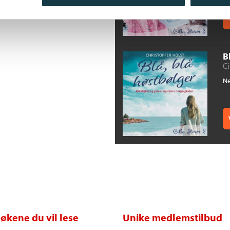
B
Ci
Ne
økene du vil lese
Unike medlemstilbud