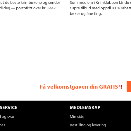
r ut de beste krimbøkene og sender
Som medlem i Krimklubben får du 
il deg — portofritt over kr 399,-!
supre tilbud med opptil 80 % rabat
bøker og fine ting.
Få velkomstgaven din GRATIS
*!
SERVICE
MEDLEMSKAP
 og svar
Min side
oss
Bestilling og levering