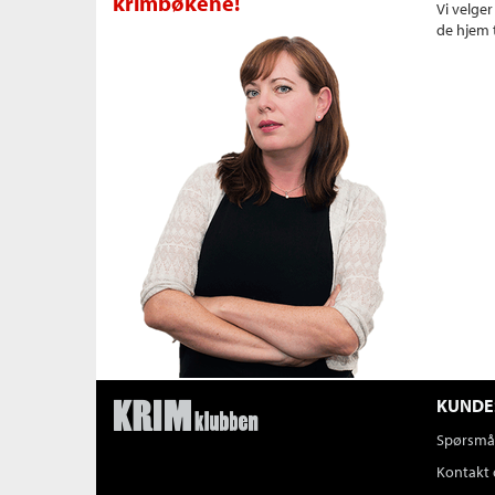
krimbøkene!
Vi velge
de hjem t
KUNDE
Spørsmål
Kontakt 