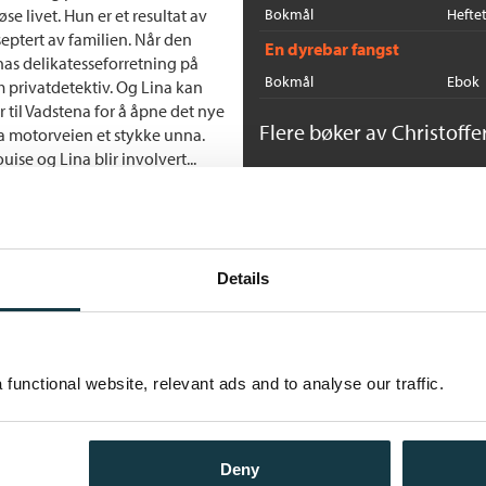
e livet. Hun er et resultat av
Bokmål
Hefte
septert av familien. Når den
En dyrebar fangst
as delikatesseforretning på
Bokmål
Ebok
m privatdetektiv. Og Lina kan
 til Vadstena for å åpne det nye
Flere bøker av Christoffer
a motorveien et stykke unna.
ise og Lina blir involvert...
G
Ci
Ne
Details
functional website, relevant ads and to analyse our traffic.
K
Ci
Ne
Deny