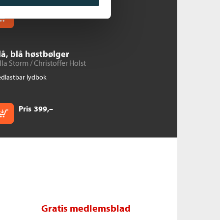
Pris
399,–
Kjøp
lå, blå høstbølger
lla Storm /
Christoffer Holst
dlastbar lydbok
Pris
399,–
Kjøp
Gratis medlemsblad