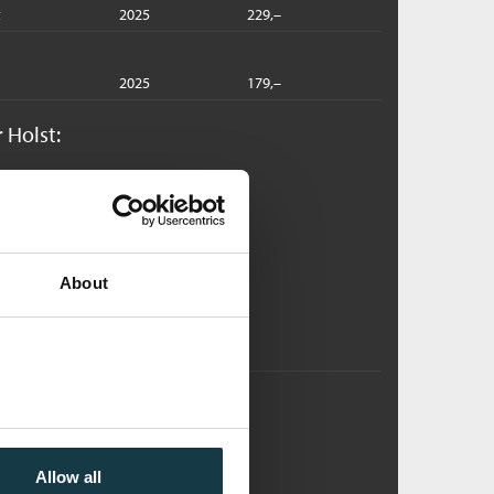
t
2025
229,–
2025
179,–
 Holst:
rønne, skjønne vårvinder
lla Storm /
Christoffer Holst
dlastbar lydbok
About
Pris
399,–
Kjøp
alde, hvite vinternetter
lla Storm /
Christoffer Holst
dlastbar lydbok
Allow all