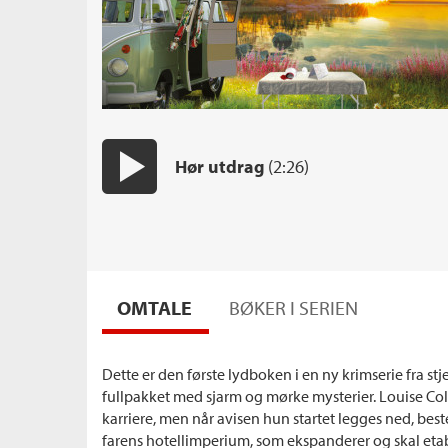
Hør utdrag
(2:26)
Start/pause
OMTALE
BØKER I SERIEN
Dette er den første lydboken i en ny krimserie fra s
fullpakket med sjarm og mørke mysterier. Louise Coll
karriere, men når avisen hun startet legges ned, bes
farens hotellimperium, som ekspanderer og skal etabl