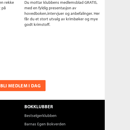
en rekke
Du mottar klubbens medlemsblad GRATIS,
t på
med en fyldig presentasjon av
hovedboken,intervjuer og anbefalinger. Her
får du et stort utvalg av krimbøker og mye
godt krimstoff.
BLI MEDLEM I DAG
BOKKLUBBER
Bestselgerklubben
Barnas Egen Bokverden