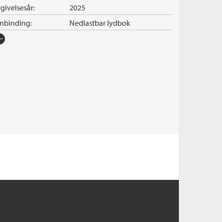
givelsesår:
2025
nnbinding:
Nedlastbar lydbok
rlag:
Cappelen Damm
råk:
Bokmål
SBN/EAN:
9788202873820
nleser:
Gundersen, Inger
illetid:
6:50
pibeskyttelse:
Vannmerket
lformat:
MP3
iginaltittel:
En dyrebar fångst
ersatt av:
Martins, Halvor
rie:
Mord på kartet
erienummer:
1