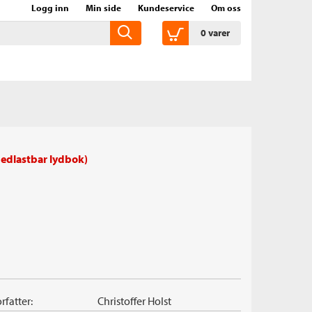
Logg inn
Min side
Kundeservice
Om oss
0
varer
edlastbar lydbok)
rfatter:
Christoffer Holst