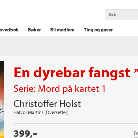
OKT KRIM
THRILLER
LOGISK KRIM
ovedbok
Bøker
Bli medlem
Ting og gaver
En dyrebar fangst
(N
Serie:
Mord på kartet
1
Christoffer Holst
Halvor Martins (Oversetter)
399,–
Fo