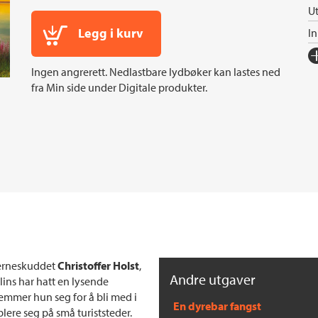
Ut
Legg i kurv
I
Fo
Ingen angrerett. Nedlastbare lydbøker kan lastes ned
Sp
fra Min side under Digitale produkter.
I
In
Sp
Ko
Fi
Or
Ov
Se
tjerneskuddet
Christoffer Holst
,
S
Andre utgaver
ins har hatt en lysende
temmer hun seg for å bli med i
En dyrebar fangst
ere seg på små turiststeder.