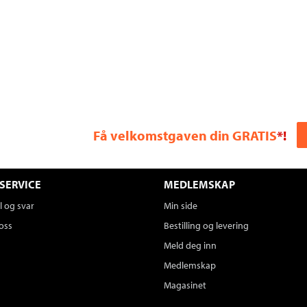
Få velkomstgaven din GRATIS
*!
SERVICE
MEDLEMSKAP
 og svar
Min side
oss
Bestilling og levering
Meld deg inn
Medlemskap
Magasinet