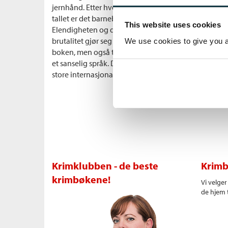
jernhånd. Etter hvert som det 20. århundre forløper, 
tallet er det barnebarna som har tatt over gården og
This website uses cookies
Elendigheten og den verste armoden er historie, me
brutalitet gjør seg gjeldende. Det er øyeblikk av vi
We use cookies to give you a 
boken, men også tankeløs vold; mot dyr og mellom
et sanselig språk. Dyreriket er episk energibunt og 
store internasjonale gjennombrudd.
Krimklubben - de beste
Krimb
krimbøkene!
Vi velge
de hjem t