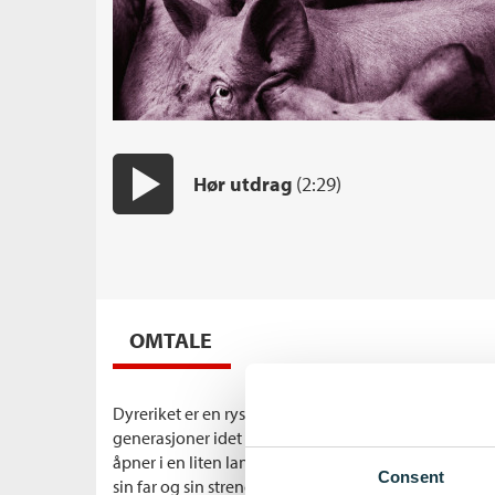
Hør utdrag
(2:29)
Start/pause
OMTALE
Dyreriket er en rystende roman som følger en lurvet
generasjoner idet de utvikler sin lille bit av jorden ti
åpner i en liten landsby i Sør-Frankrike før første v
Consent
sin far og sin strenge og gudfryktige mor, som styre