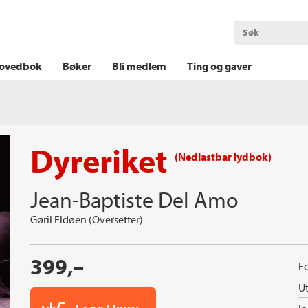
OKT KRIM
THRILLER
LOGISK KRIM
ovedbok
Bøker
Bli medlem
Ting og gaver
Dyreriket
(Nedlastbar lydbok)
Jean-Baptiste Del Amo
Gøril Eldøen (Oversetter)
399,–
Fo
Ut