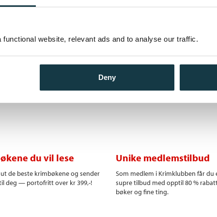
forandres livene deres. På 1980-
Bokmål
Innbunde
 driver en moderne grisefarm.
Dyreriket
n en ny form for fattigdom og
Bokmål
Ebok
dunderlig skjønnhet i denne
functional website, relevant ads and to analyse our traffic.
 mennesker, som manes frem av
Dyreriket
franske Jean-Baptiste Del Amos
Bokmål
Heftet
Deny
økene du vil lese
Unike medlemstilbud
r ut de beste krimbøkene og sender
Som medlem i Krimklubben får du 
il deg — portofritt over kr 399,-!
supre tilbud med opptil 80 % rabat
bøker og fine ting.