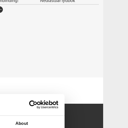
nnbinding:
Nedlastbar lydbok
rlag:
Cappelen Damm
råk:
Bokmål
SBN/EAN:
9788202755898
nleser:
Woxholtt, Nina
illetid:
14:03
pibeskyttelse:
Vannmerket
lformat:
MP3
iginaltittel:
Règne animal
ersatt av:
Eldøen, Gøril
About