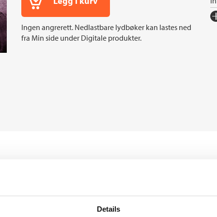
Legg i kurv
I
Fo
Ingen angrerett. Nedlastbare lydbøker kan lastes ned
Sp
fra Min side under Digitale produkter.
I
In
Sp
Ko
Fi
Or
Ov
e bondefamilie over tre
Andre utgaver
l en industriell grisefarm. Boken
erdenskrig. Der bor Éléonore med
Dyreriket
Details
r gården og familien med