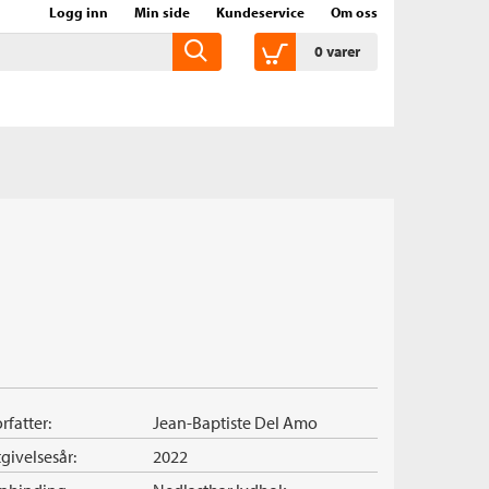
Logg inn
Min side
Kundeservice
Om oss
0
varer
rfatter:
Jean-Baptiste Del Amo
givelsesår:
2022