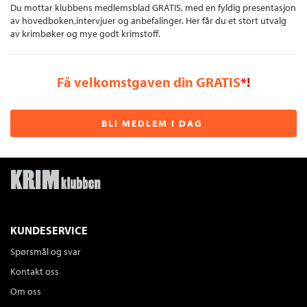
Du mottar klubbens medlemsblad GRATIS, med en fyldig presentasjon
av hovedboken,intervjuer og anbefalinger. Her får du et stort utvalg
av krimbøker og mye godt krimstoff.
Få velkomstgaven din GRATIS
*!
BLI MEDLEM I DAG
KUNDESERVICE
Spørsmål og svar
Kontakt oss
Om oss