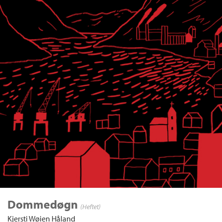
Dommedøgn
(Heftet)
Kjersti Wøien Håland