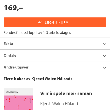
169,–
Sendes fra oss i løpet av 1-3 arbeidsdager.
Fakta
Forfatter:
Kjersti Wøien Håland
Omtale
Utgivelsesår:
2016
I
Dommedøgn
følgjer vi fleire av bebuarane i Berg, blant anna
Andre utgaver
Innbinding:
Heftet
den profetiske og merkverdige tenåringen Linn, som er sikker
på at noko ille kjem til å skje. Hennar einaste venn i verda er
Forlag:
Flamme Forlag
Dommedøgn
Flere bøker av Kjersti Wøien Håland:
Fiver, ein kvit kanin med raude auge, som også er klarsynt.
Språk:
Nynorsk
Bokmål
Innbundet
2014
329,–
Eller? Inga, som er ordfører og desperat prøver å få nye
ISBN/EAN:
9788282881401
bedrifter til bygda ved hjelp av statlege omstillingsmidler.
Dommedøgn
Vi må spele meir saman
Ragnhild, ein misantrop og nyleg arbeidsledig narkoman som
Antall sider:
192
Bokmål
Nedlastbar lydbok
2019
329,–
prøver alt ho kan for å røske opp i stillstanden.
Kjersti Wøien Håland
Originaltittel:
Dommedøgn
Heimesjukepleiaren Cecilie, som får eit merkeleg vennskap