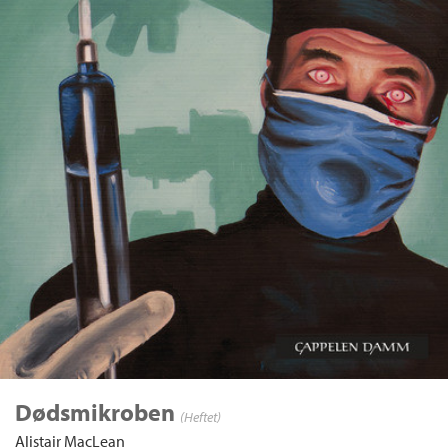
Dødsmikroben
(Heftet)
Alistair MacLean