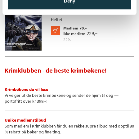
Deny
Alistair MacLean
Heftet
Medlem
70,–
Kjøp
229,–
Ikke medlem
229,–
Krimklubben - de beste krimbøkene!
Krimbøkene du vil lese
Vi velger ut de beste krimbøkene og sender de hjem til deg —
portofritt over kr 399,-!
Unike medlemstilbud
Som medlem i Krimklubben får du en rekke supre tilbud med opptil 80
% rabatt på bøker og fine ting.