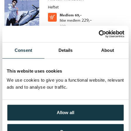
Originaltittel:
The Satan Bug
Heftet
Oversatt av:
Hartun, Per A.
Medlem
69,–
Kjøp
229,–
Ikke medlem
229,–
Consent
Details
About
Oljesabotørene
Alistair MacLean
This website uses cookies
Heftet
We use cookies to give you a functional website, relevant
Medlem
79,–
Kjøp
ads and to analyse our traffic.
229,–
Ikke medlem
229,–
Allow all
Møte i rom sjø