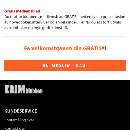
Gratis medlemsblad
Du mottar klubbens medlemsblad GRATIS, med en fyldig presentasjon
av hovedboken,intervjuer og anbefalinger. Her får du et stort utvalg
av krimbøker og mye godt krimstoff.
Få velkomstgaven din GRATIS
*!
BLI MEDLEM I DAG
KUNDESERVICE
Spørsmål og svar
Kontakt oss