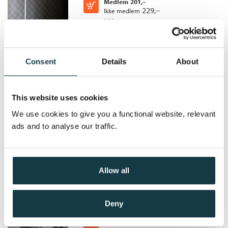
Medlem
201,–
Kjøp
229,–
Ikke medlem
229,–
Ikke noe av dette handler om
Consent
Details
About
meg (og andre tekster)
Stig Sæterbakken
This website uses cookies
Heftet
We use cookies to give you a functional website, relevant
Kjøp
ads and to analyse our traffic.
Pris
299,–
Allow all
Dirty Things
Stig Sæterbakken
Deny
Heftet