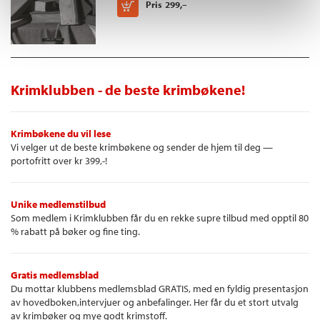
Kjøp
Pris
299,–
Krimklubben - de beste krimbøkene!
Krimbøkene du vil lese
Vi velger ut de beste krimbøkene og sender de hjem til deg —
portofritt over kr 399,-!
Unike medlemstilbud
Som medlem i Krimklubben får du en rekke supre tilbud med opptil 80
% rabatt på bøker og fine ting.
Gratis medlemsblad
Du mottar klubbens medlemsblad GRATIS, med en fyldig presentasjon
av hovedboken,intervjuer og anbefalinger. Her får du et stort utvalg
av krimbøker og mye godt krimstoff.