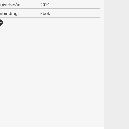
givelsesår:
2014
nnbinding:
Ebok
rlag:
Cappelen Damm
råk:
Bokmål
SBN/EAN:
9788202421069
pibeskyttelse:
Vannmerket
lformat:
EPUB
iginaltittel:
El guardián invisible
ersatt av:
Bakkejord, Kaja Rindal
rie:
Baztan-trilogien
erienummer:
1