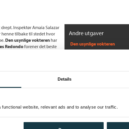
 drept. Inspektør Amaia Salazar
Andre utgaver
r henne tilbake til stedet hvor
pe.
Den usynlige vokteren
har
Den usynlige vokteren
res Redondo
forener det beste
geografisk område: Baskerland
Bokmål
Innbundet
Den usynlige vokteren
Bokmål
Heftet
Details
Den usynlige vokteren
ige traumer og innslag av
Bokmål
Nedlastbar ly
Flere bøker av Dolores 
r å vite hva som står på neste
functional website, relevant ads and to analyse our traffic.
O
Ba
E