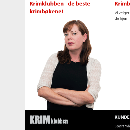
Krimklubben - de beste
Krimb
krimbøkene!
Vi velge
de hjem t
KUNDE
Spørsmål