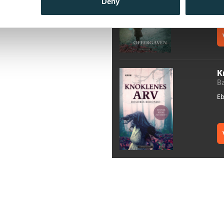
Deny
. Kan anbefales på det sterkeste.
K
Ba
E