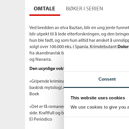
OMTALE
BØKER I SERIEN
Ved bredden av elva Baztan, blir en ung jente funnet
blir utpekt til å lede etterforskningen, og den bringe
hun ble født, og som hun alltid har ønsket å unnslip
solgt over 100.000 eks. i Spania. Krimdebutant
Dolo
fra skandinavisk bestselgerkrim med et spennende 
og Navarra.
Den usynlige vokteren
er første bok i en
trilogi
.
Consent
«Gripende kriminalhistorie blandet med den personl
baskisk mytologi.»
Boek
This website uses cookies
«Det er få romaner der man føler like sterkt behov fo
We use cookies to give you a 
side. Kraftfull og brutal. Ikke gå glipp av den.»
El Periódico