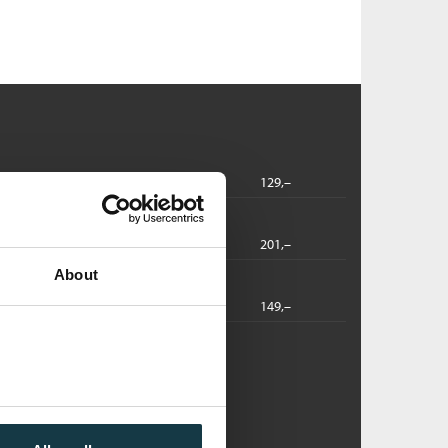
2014
129,–
2015
201,–
About
dbok
2016
149,–
Redondo:
ffergaven
ztan-trilogien /
Dolores Redondo
bok