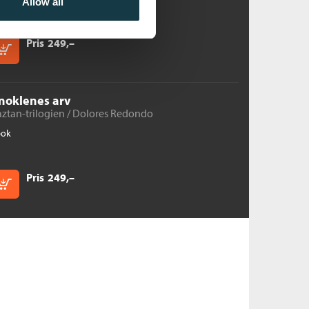
Allow all
Pris
249,–
Kjøp
noklenes arv
ztan-trilogien /
Dolores Redondo
bok
Pris
249,–
Kjøp