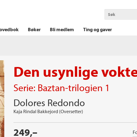
OKT KRIM
THRILLER
LOGISK KRIM
ovedbok
Bøker
Bli medlem
Ting og gaver
Den usynlige vokt
Serie:
Baztan-trilogien
1
Dolores Redondo
Kaja Rindal Bakkejord (Oversetter)
249,–
Fo