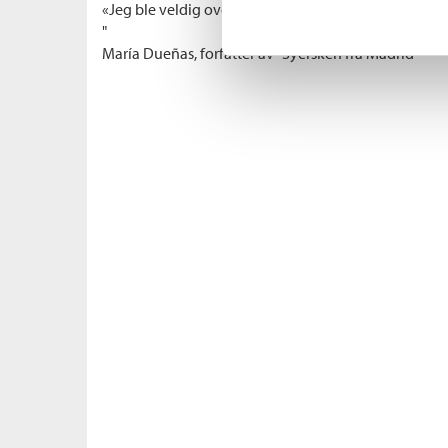
«Jeg ble veldig overrasket, og jeg elsket den virkelig
"
María Dueñas, forfatter av "Syersken fra Madrid"