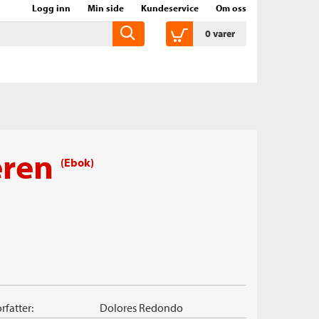
Logg inn
Min side
Kundeservice
Om oss
0
varer
eren
(Ebok)
rfatter:
Dolores Redondo