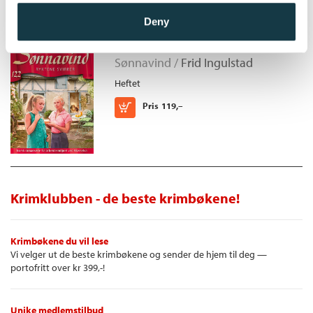
Deny
Ryktene svirrer
Sønnavind /
Frid Ingulstad
Heftet
Kjøp
Pris
119,–
Krimklubben - de beste krimbøkene!
Krimbøkene du vil lese
Vi velger ut de beste krimbøkene og sender de hjem til deg —
portofritt over kr 399,-!
Unike medlemstilbud