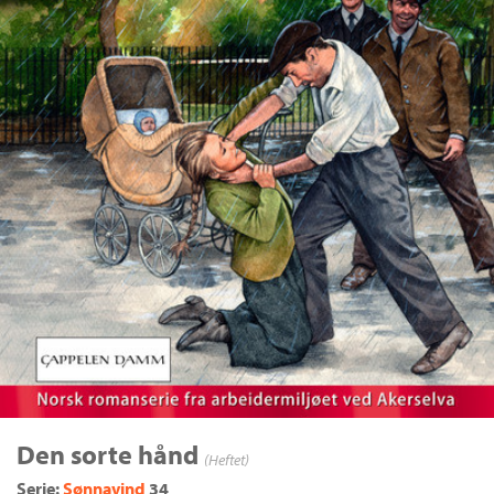
Den sorte hånd
(Heftet)
Serie:
Sønnavind
34