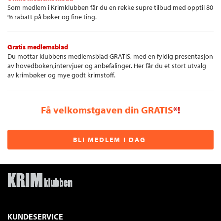
Som medlem i Krimklubben får du en rekke supre tilbud med opptil 80
% rabatt på bøker og fine ting.
Gratis medlemsblad
Du mottar klubbens medlemsblad GRATIS, med en fyldig presentasjon
av hovedboken,intervjuer og anbefalinger. Her får du et stort utvalg
av krimbøker og mye godt krimstoff.
Få velkomstgaven din GRATIS
*!
BLI MEDLEM I DAG
KUNDESERVICE