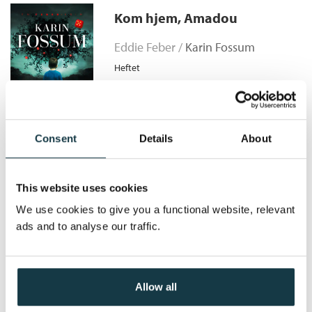
Den som elsker noe annet
med etterforsker Konrad Sejer. Den er spennende inntil det
Kom hjem, Amadou
Serie:
Konrad Sejer
uutholdelige, og den preges sterkt av det som er blitt
Bokmål
Ebok
2010
249,–
Serienummer:
8
forfatterens varemerke; viljen til å forstå det kompliserte
Eddie Feber /
Karin Fossum
grunnlaget for menneskenes handlinger, inkludert pedofili.
Heftet
Kjøp
Pris
229,–
Consent
Details
About
Helvetesilden
This website uses cookies
We use cookies to give you a functional website, relevant
Konrad Sejer /
Karin Fossum
ads and to analyse our traffic.
Heftet
Medlem
201,–
Kjøp
229,–
Ikke medlem
229,–
Allow all