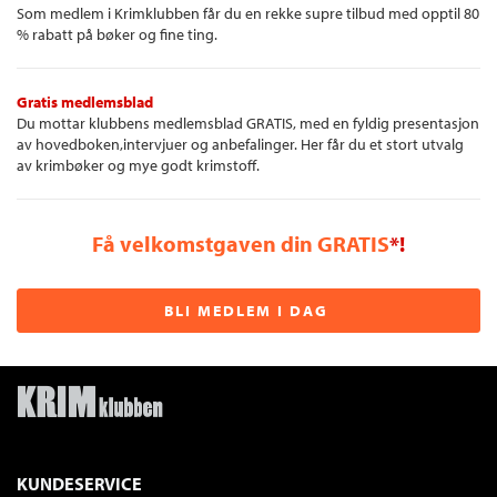
Som medlem i Krimklubben får du en rekke supre tilbud med opptil 80
% rabatt på bøker og fine ting.
Gratis medlemsblad
Du mottar klubbens medlemsblad GRATIS, med en fyldig presentasjon
av hovedboken,intervjuer og anbefalinger. Her får du et stort utvalg
av krimbøker og mye godt krimstoff.
Få velkomstgaven din GRATIS
*!
BLI MEDLEM I DAG
KUNDESERVICE