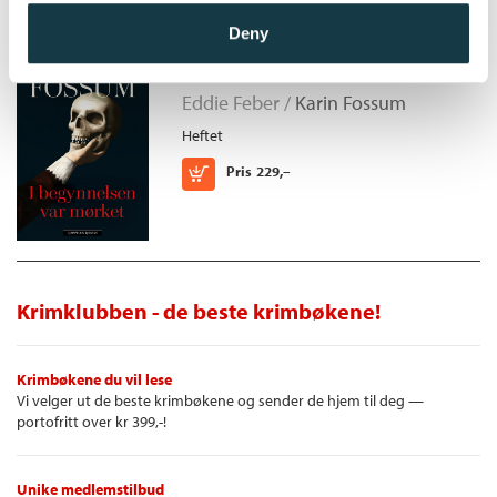
Deny
I begynnelsen var mørket
Eddie Feber /
Karin Fossum
Heftet
Kjøp
Pris
229,–
Krimklubben - de beste krimbøkene!
Krimbøkene du vil lese
Vi velger ut de beste krimbøkene og sender de hjem til deg —
portofritt over kr 399,-!
Unike medlemstilbud