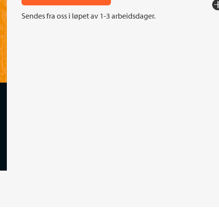
Fo
Sendes fra oss i løpet av 1-3 arbeidsdager.
Sp
I
An