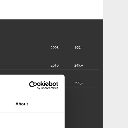
2008
199,–
2010
249,–
dbok
2010
399,–
ye Christensen:
About
nkel Onkel
rs Saabye Christensen
ftet