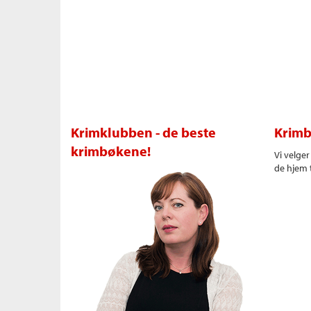
Krimklubben - de beste
Krimb
krimbøkene!
Vi velge
de hjem t