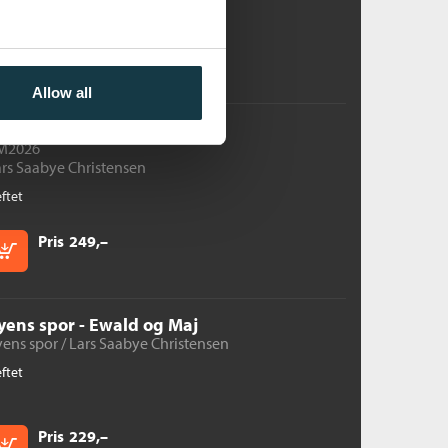
Pris
299,–
Kjøp
Allow all
asninger
M2026
rs Saabye Christensen
ftet
Pris
249,–
Kjøp
yens spor - Ewald og Maj
ens spor /
Lars Saabye Christensen
ftet
Pris
229,–
Kjøp