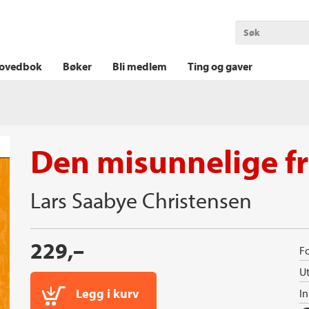
OKT KRIM
THRILLER
LOGISK KRIM
ovedbok
Bøker
Bli medlem
Ting og gaver
Den misunnelige f
Lars Saabye Christensen
229,–
Fo
Ut
Legg i kurv
I