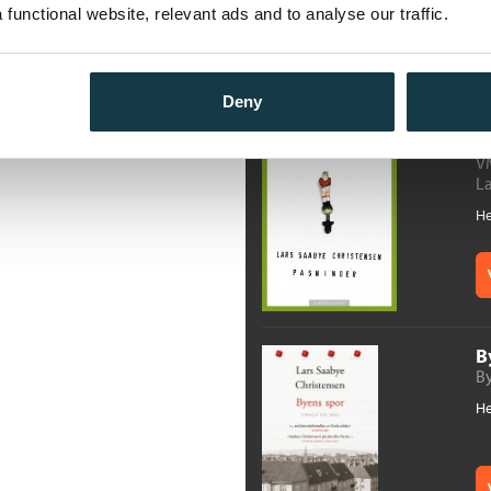
functional website, relevant ads and to analyse our traffic.
Deny
P
V
La
He
B
By
He