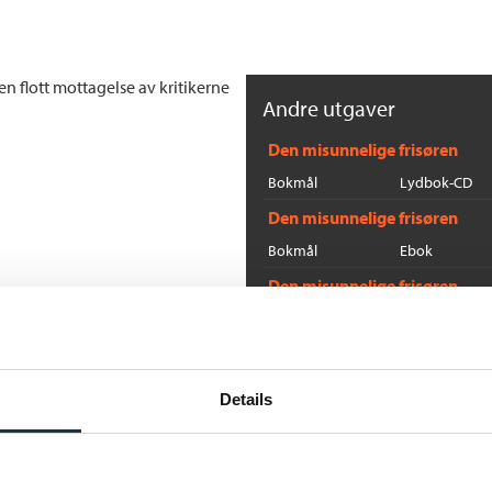
n flott mottagelse av kritikerne
Andre utgaver
Den misunnelige frisøren
Bokmål
Lydbok-CD
Den misunnelige frisøren
Bokmål
Ebok
Den misunnelige frisøren
Bokmål
Nedlastbar ly
Flere bøker av Lars Saab
Details
O
La
He