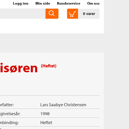
Logg inn
Min side
Kundeservice
Om oss
0
varer
risøren
(Heftet)
rfatter:
Lars Saabye Christensen
givelsesår:
1998
nnbinding:
Heftet