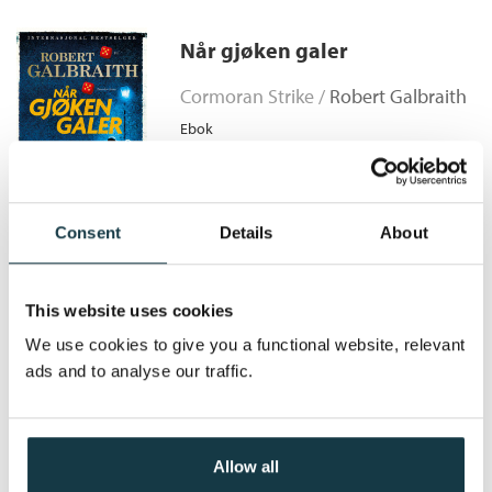
forberedt på farene som venter henne der. Strike og Robin
Bokmål
Innbundet
2025
479,–
Kopibeskyttelse:
Vannmerket
avdekker snart skremmende hemmeligheter om sekten – og
Den jagende graven
Når gjøken galer
Filformat:
EPUB
innser at de står overfor en trussel langt farligere enn de først
Bokmål
Heftet
2026
249,–
Originaltittel:
The Running Grave
trodde.
Cormoran Strike /
Robert Galbraith
Serie:
Cormoran Strike
Ebok
Serienummer:
7
Pris
249,–
Consent
Details
About
Ondskapens kall
This website uses cookies
We use cookies to give you a functional website, relevant
Cormoran Strike /
Robert Galbraith
ads and to analyse our traffic.
Ebok
Allow all
Pris
249,–