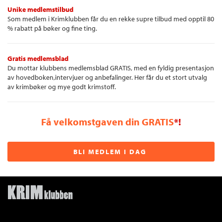
Unike medlemstilbud
Som medlem i Krimklubben får du en rekke supre tilbud med opptil 80
% rabatt på bøker og fine ting.
Gratis medlemsblad
Du mottar klubbens medlemsblad GRATIS, med en fyldig presentasjon
av hovedboken,intervjuer og anbefalinger. Her får du et stort utvalg
av krimbøker og mye godt krimstoff.
Få velkomstgaven din GRATIS
*!
BLI MEDLEM I DAG