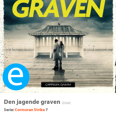
Ebok
Den jagende graven
(Ebok)
Serie:
Cormoran Strike
7