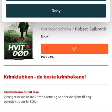
Deny
Hvit død
Cormoran Strike /
Robert Galbraith
Ebok
Pris
249,–
Krimklubben - de beste krimbøkene!
Krimbøkene du vil lese
Vi velger ut de beste krimbøkene og sender de hjem til deg —
portofritt over kr 399,-!