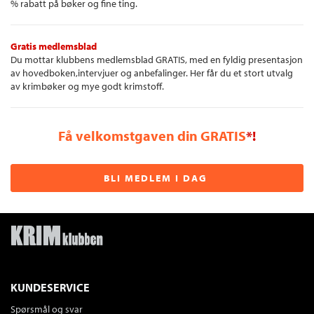
% rabatt på bøker og fine ting.
Gratis medlemsblad
Du mottar klubbens medlemsblad GRATIS, med en fyldig presentasjon
av hovedboken,intervjuer og anbefalinger. Her får du et stort utvalg
av krimbøker og mye godt krimstoff.
Få velkomstgaven din GRATIS
*!
BLI MEDLEM I DAG
KUNDESERVICE
Spørsmål og svar