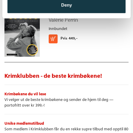
Deny
Tata
Valérie Perrin
Innbundet
Kjøp
Pris
449,–
Krimklubben - de beste krimbøkene!
Krimbøkene du vil lese
Vi velger ut de beste krimbøkene og sender de hjem til deg —
portofritt over kr 399,-!
Unike medlemstilbud
Som medlem i Krimklubben får du en rekke supre tilbud med opptil 80